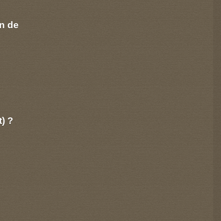
n de
t) ?