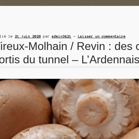
blié le
21 juin 2020
par
admin3421
—
Laisser un commentaire
ireux-Molhain / Revin : de
ortis du tunnel – L’Ardennai