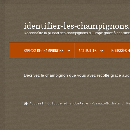
identifier-les-champignons
Aller
Aller
à
au
Reconnaître la plupart des champignons d'Europe grâce à des filtre
la
contenu
navigation
ESPÈCES DE CHAMPIGNONS
ACTUALITÉS
POUSSÉES E
Décrivez le champignon que vous avez récolté grâce aux f
Accueil
Culture et industrie
Vireux-Molhain / R