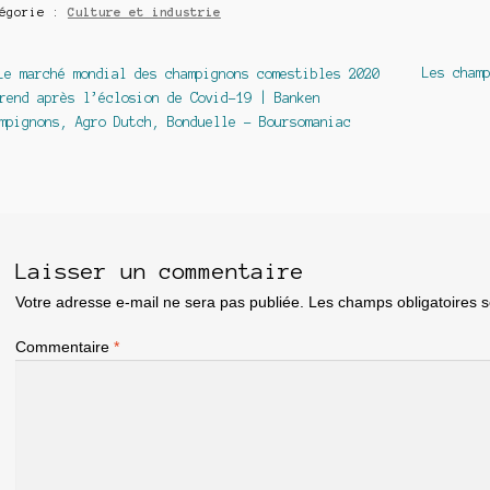
tégorie :
Culture et industrie
avigation
Article
Article
Les cham
Le marché mondial des champignons comestibles 2020
précédent :
suivant :
rend après l’éclosion de Covid-19 | Banken
e
mpignons, Agro Dutch, Bonduelle – Boursomaniac
article
Laisser un commentaire
Votre adresse e-mail ne sera pas publiée.
Les champs obligatoires 
Commentaire
*