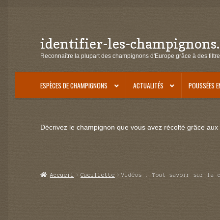
identifier-les-champignons
Aller
Aller
à
au
Reconnaître la plupart des champignons d'Europe grâce à des filtre
la
contenu
navigation
ESPÈCES DE CHAMPIGNONS
ACTUALITÉS
POUSSÉES E
Décrivez le champignon que vous avez récolté grâce aux f
Accueil
Cueillette
Vidéos : Tout savoir sur la 