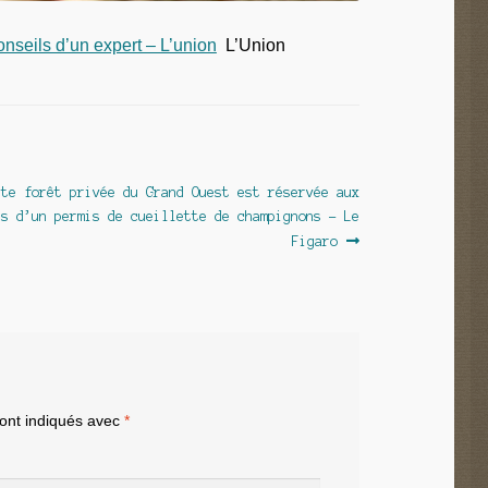
onseils d’un expert – L’union
L’Union
icle
tte forêt privée du Grand Ouest est réservée aux
vant :
rs d’un permis de cueillette de champignons – Le
Figaro
sont indiqués avec
*