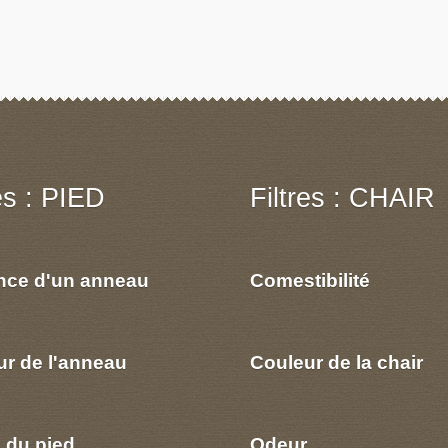
res : PIED
Filtres : CHAIR
nce d'un anneau
Comestibilité
ur de l'anneau
Couleur de la chair
 du pied
Odeur