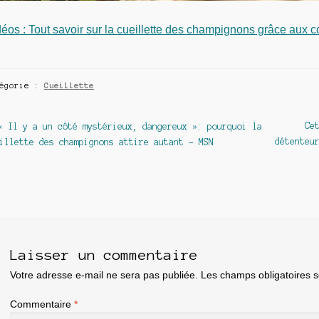
éos : Tout savoir sur la cueillette des champignons grâce aux c
tégorie :
Cueillette
avigation
Article
Art
Ce
« Il y a un côté mystérieux, dangereux »: pourquoi la
précédent :
sui
détenteu
illette des champignons attire autant – MSN
e
article
Laisser un commentaire
Votre adresse e-mail ne sera pas publiée.
Les champs obligatoires 
Commentaire
*