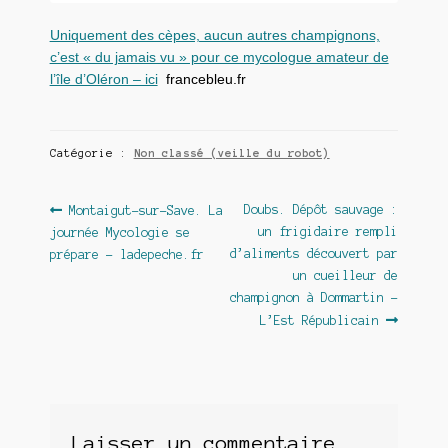
Uniquement des cèpes, aucun autres champignons,
c’est « du jamais vu » pour ce mycologue amateur de
l’île d’Oléron – ici
francebleu.fr
Catégorie :
Non classé (veille du robot)
Navigation
Article
Article
Doubs. Dépôt sauvage :
Montaigut-sur-Save. La
précédent :
suivant :
un frigidaire rempli
journée Mycologie se
de
d’aliments découvert par
prépare – ladepeche.fr
l’article
un cueilleur de
champignon à Dommartin –
L’Est Républicain
Laisser un commentaire