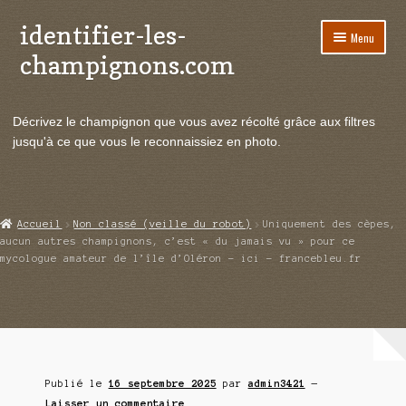
identifier-les-
Aller
Aller
Menu
à
au
champignons.com
la
contenu
navigation
Ouvrir
Espèces de champignons
le
Décrivez le champignon que vous avez récolté grâce aux filtres
menu
Ouvrir
Actualités
jusqu'à ce que vous le reconnaissiez en photo.
enfant
le
menu
Ouvrir
Poussées en temps réel
enfant
le
menu
Ouvrir
Echanges et contacts
Accueil
Non classé (veille du robot)
Uniquement des cèpes,
enfant
le
aucun autres champignons, c’est « du jamais vu » pour ce
menu
mycologue amateur de l’île d’Oléron – ici – francebleu.fr
Ouvrir
Mycologie
enfant
le
menu
enfant
Publié le
16 septembre 2025
par
admin3421
—
Laisser un commentaire