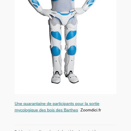
Une quarantaine de participants pour la sortie
mycologique des bois des Barthes
Zoomdici.fr