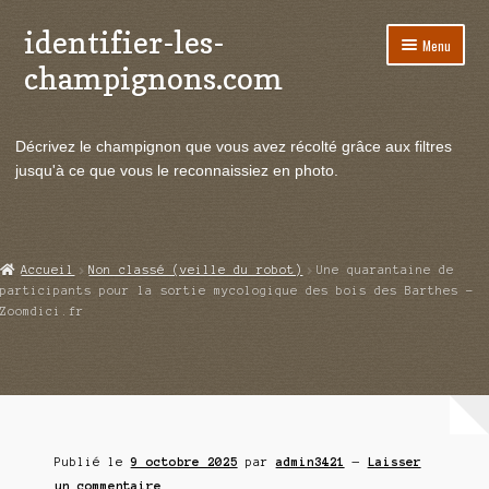
identifier-les-
Aller
Aller
Menu
à
au
champignons.com
la
contenu
navigation
Ouvrir
Espèces de champignons
le
Décrivez le champignon que vous avez récolté grâce aux filtres
menu
Ouvrir
Actualités
jusqu'à ce que vous le reconnaissiez en photo.
enfant
le
menu
Ouvrir
Poussées en temps réel
enfant
le
menu
Ouvrir
Echanges et contacts
Accueil
Non classé (veille du robot)
Une quarantaine de
enfant
le
participants pour la sortie mycologique des bois des Barthes –
menu
Zoomdici.fr
Ouvrir
Mycologie
enfant
le
menu
enfant
Publié le
9 octobre 2025
par
admin3421
—
Laisser
un commentaire