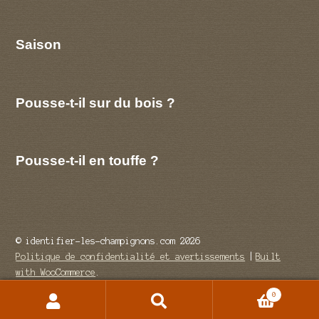
Saison
Pousse-t-il sur du bois ?
Pousse-t-il en touffe ?
© identifier-les-champignons.com 2026
Politique de confidentialité et avertissements
Built
with WooCommerce
.
0
Recherche
Recherche