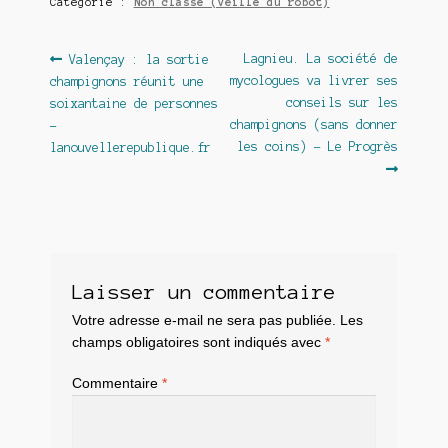
Catégorie :
Non classé (veille du robot)
Navigation
Article
Article
Lagnieu. La société de
Valençay : la sortie
précédent :
suivant :
mycologues va livrer ses
champignons réunit une
de
conseils sur les
soixantaine de personnes
l’article
champignons (sans donner
–
les coins) – Le Progrès
lanouvellerepublique.fr
Laisser un commentaire
Votre adresse e-mail ne sera pas publiée.
Les
champs obligatoires sont indiqués avec
*
Commentaire
*