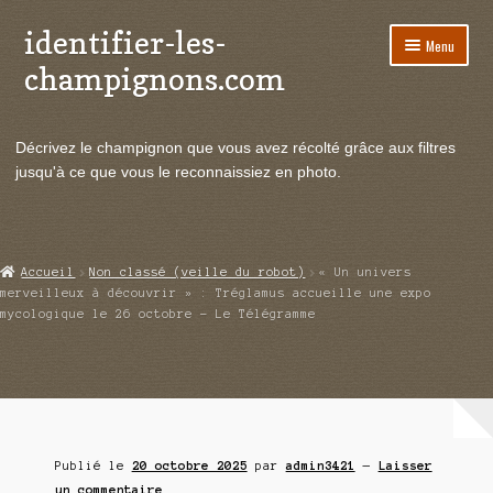
identifier-les-
Aller
Aller
Menu
à
au
champignons.com
la
contenu
navigation
Ouvrir
Espèces de champignons
le
Décrivez le champignon que vous avez récolté grâce aux filtres
menu
Ouvrir
Actualités
jusqu'à ce que vous le reconnaissiez en photo.
enfant
le
menu
Ouvrir
Poussées en temps réel
enfant
le
menu
Ouvrir
Echanges et contacts
Accueil
Non classé (veille du robot)
« Un univers
enfant
le
merveilleux à découvrir » : Tréglamus accueille une expo
menu
mycologique le 26 octobre – Le Télégramme
Ouvrir
Mycologie
enfant
le
menu
enfant
Publié le
20 octobre 2025
par
admin3421
—
Laisser
un commentaire