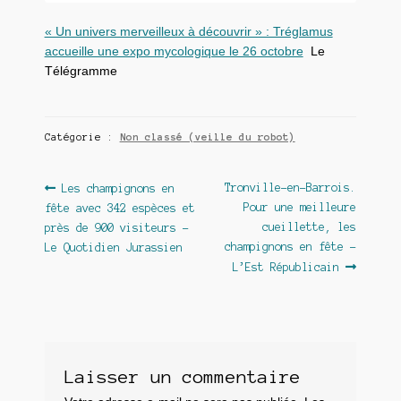
« Un univers merveilleux à découvrir » : Tréglamus
accueille une expo mycologique le 26 octobre
Le
Télégramme
Catégorie :
Non classé (veille du robot)
Navigation
Article
Article
Tronville-en-Barrois.
Les champignons en
précédent :
suivant :
Pour une meilleure
fête avec 342 espèces et
de
cueillette, les
près de 900 visiteurs –
l’article
champignons en fête –
Le Quotidien Jurassien
L’Est Républicain
Laisser un commentaire