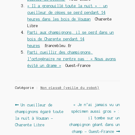
« Il a grenouillé toute la nuit » : un
cueilleur de cèpes se perd pendant 14
heures dans les bois de Vouzan
Charente
Libre
Parti aux champignons, il se perd dans un
bois de Charente pendant 14
heures
francebleu.fr
Parti cueillir des champignons,
l’octogénaire ne rentre pas : « Nous avons
évité un drame »
Ouest-France
Catégorie :
Non classé (veille du robot)
Navigation
Article
Article
« Je n’ai jamais vu un
Un cueilleur de
précédent :
suivant :
spécimen aussi gros » :
champignons égaré toute
de
il tombe sur un
la nuit à Vouzan –
l’article
champignon géant dans un
Charente Libre
champ – Ouest-France