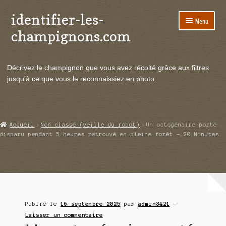
identifier-les-
Aller
Aller
Menu
à
au
champignons.com
la
contenu
navigation
Ouvrir
Espèces de champignons
le
Décrivez le champignon que vous avez récolté grâce aux filtres
menu
Ouvrir
Actualités
jusqu'à ce que vous le reconnaissiez en photo.
enfant
le
menu
Ouvrir
Poussées en temps réel
enfant
le
menu
Ouvrir
Echanges et contacts
Accueil
Non classé (veille du robot)
Un octogénaire porté
enfant
le
disparu pendant 5 heures retrouvé en pleine forêt – 20 Minutes
menu
Ouvrir
Mycologie
enfant
le
menu
enfant
Publié le
16 septembre 2025
par
admin3421
—
Laisser un commentaire