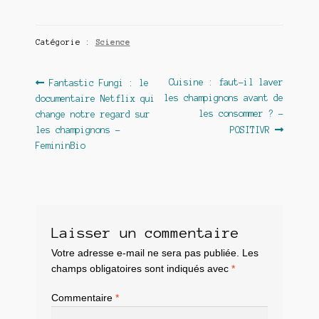
Catégorie :
Science
Navigation
Article
Article
Cuisine : faut-il laver
Fantastic Fungi : le
précédent :
suivant :
les champignons avant de
documentaire Netflix qui
de
les consommer ? –
change notre regard sur
l’article
les champignons –
POSITIVR
FemininBio
Laisser un commentaire
Votre adresse e-mail ne sera pas publiée.
Les
champs obligatoires sont indiqués avec
*
Commentaire
*