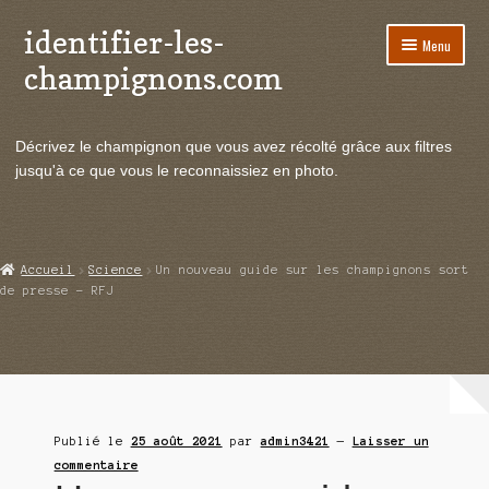
identifier-les-
Aller
Aller
Menu
à
au
champignons.com
la
contenu
navigation
Ouvrir
Espèces de champignons
le
Décrivez le champignon que vous avez récolté grâce aux filtres
menu
Ouvrir
Actualités
jusqu'à ce que vous le reconnaissiez en photo.
enfant
le
menu
Ouvrir
Poussées en temps réel
enfant
le
menu
Ouvrir
Echanges et contacts
Accueil
Science
Un nouveau guide sur les champignons sort
enfant
le
de presse – RFJ
menu
Ouvrir
Mycologie
enfant
le
menu
enfant
Publié le
25 août 2021
par
admin3421
—
Laisser un
commentaire