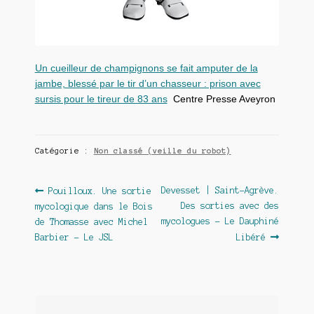
Un cueilleur de champignons se fait amputer de la
jambe, blessé par le tir d’un chasseur : prison avec
sursis pour le tireur de 83 ans
Centre Presse Aveyron
Catégorie :
Non classé (veille du robot)
Navigation
Article
Article
Devesset | Saint-Agrève.
Pouilloux. Une sortie
précédent :
suivant :
Des sorties avec des
mycologique dans le Bois
de
mycologues – Le Dauphiné
de Thomasse avec Michel
l’article
Barbier – Le JSL
Libéré