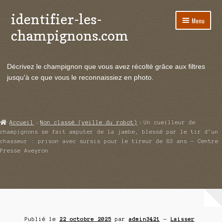
identifier-les-
Aller
Aller
Menu
à
au
champignons.com
la
contenu
navigation
Ouvrir
Espèces de champignons
le
Décrivez le champignon que vous avez récolté grâce aux filtres
menu
Ouvrir
Actualités
jusqu'à ce que vous le reconnaissiez en photo.
enfant
le
menu
Ouvrir
Poussées en temps réel
enfant
le
menu
Ouvrir
Echanges et contacts
Accueil
Non classé (veille du robot)
Un cueilleur de
enfant
le
champignons se fait amputer de la jambe, blessé par le tir d’un
menu
chasseur : prison avec sursis pour le tireur de 83 ans – Centre
Ouvrir
Mycologie
Presse Aveyron
enfant
le
menu
enfant
Publié le
22 octobre 2025
par
admin3421
—
Laisser