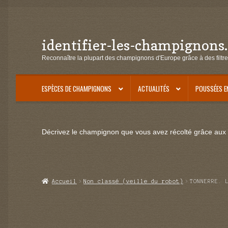
identifier-les-champignons
Aller
Aller
à
au
Reconnaître la plupart des champignons d'Europe grâce à des filtre
la
contenu
navigation
ESPÈCES DE CHAMPIGNONS
ACTUALITÉS
POUSSÉES E
Décrivez le champignon que vous avez récolté grâce aux f
Accueil
Non classé (veille du robot)
TONNERRE. 