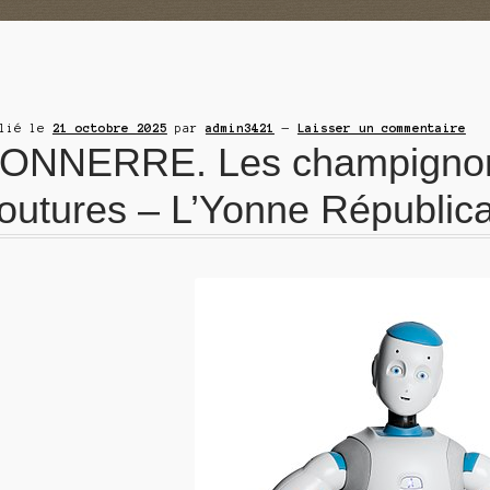
blié le
21 octobre 2025
par
admin3421
—
Laisser un commentaire
ONNERRE. Les champignons
outures – L’Yonne Républic