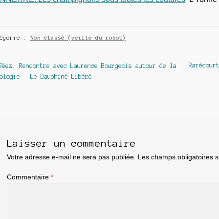
tégorie :
Non classé (veille du robot)
avigation
Article
Article
Rarécour
Séez. Rencontre avec Laurence Bourgeois autour de la
précédent :
suivant :
ologie – Le Dauphiné Libéré
e
article
Laisser un commentaire
Votre adresse e-mail ne sera pas publiée.
Les champs obligatoires 
Commentaire
*