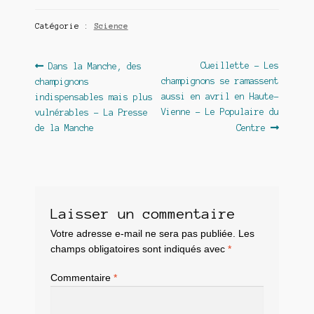
Catégorie :
Science
Navigation
Article
Article
Cueillette – Les
Dans la Manche, des
précédent :
suivant :
champignons se ramassent
champignons
de
aussi en avril en Haute-
indispensables mais plus
l’article
Vienne – Le Populaire du
vulnérables – La Presse
de la Manche
Centre
Laisser un commentaire
Votre adresse e-mail ne sera pas publiée.
Les
champs obligatoires sont indiqués avec
*
Commentaire
*