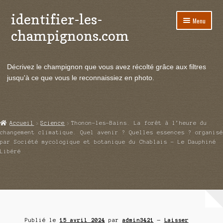
identifier-les-
Aller
Aller
Menu
à
au
champignons.com
la
contenu
navigation
Ouvrir
Espèces de champignons
le
Décrivez le champignon que vous avez récolté grâce aux filtres
menu
Ouvrir
Actualités
jusqu'à ce que vous le reconnaissiez en photo.
enfant
le
menu
Ouvrir
Poussées en temps réel
enfant
le
menu
Ouvrir
Echanges et contacts
Accueil
Science
Thonon-les-Bains. La forêt à l’heure du
enfant
le
changement climatique. Quel avenir ? Quelles essences ? organisé
menu
par Société mycologique et botanique du Chablais – Le Dauphiné
Ouvrir
Mycologie
Libéré
enfant
le
menu
enfant
Publié le
15 avril 2024
par
admin3421
—
Laisser