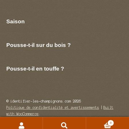
Saison
Pousse-t-il sur du bois ?
Pousse-t-il en touffe ?
© identifier-les-champignons.com 2026
Politique de confidentialité et avertissements
Built
with WooCommerce
.
0
Recherche
Recherche