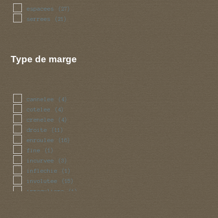
espacees
(27)
serrees
(21)
Type de marge
cannelee
(4)
cotelee
(4)
crenelee
(4)
droite
(11)
enroulee
(16)
fine
(1)
incurvee
(3)
inflechie
(1)
involutee
(15)
irreguliere
(1)
lisse
(11)
mince
(2)