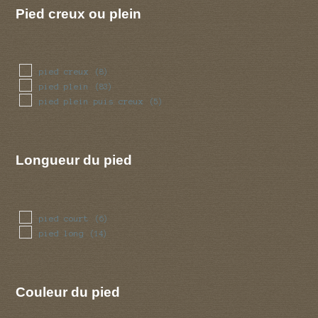
Pied creux ou plein
pied creux
(8)
pied plein
(83)
pied plein puis creux
(5)
Longueur du pied
pied court
(6)
pied long
(14)
Couleur du pied