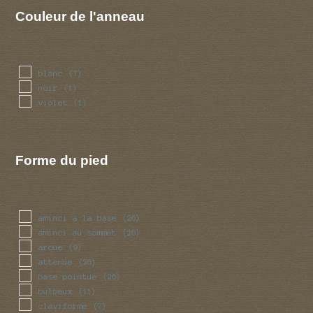
Couleur de l'anneau
blanc
(7)
noir
(1)
violet
(1)
Forme du pied
aminci a la base
(26)
aminci au sommet
(26)
arque
(9)
attenue
(26)
base pointue
(26)
bulbeux
(11)
claviforme
(7)