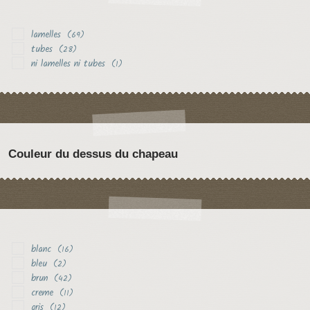
lamelles
(69)
tubes
(28)
ni lamelles ni tubes
(1)
Couleur du dessus du chapeau
blanc
(16)
bleu
(2)
brun
(42)
creme
(11)
gris
(12)