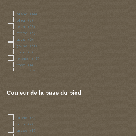
blanc
(44)
bleu
(2)
brun
(27)
creme
(5)
gris
(8)
jaune
(41)
noir
(3)
orange
(17)
rose
(4)
rouge
(9)
vert
(4)
violet
(1)
Couleur de la base du pied
blanc
(4)
brun
(2)
grise
(1)