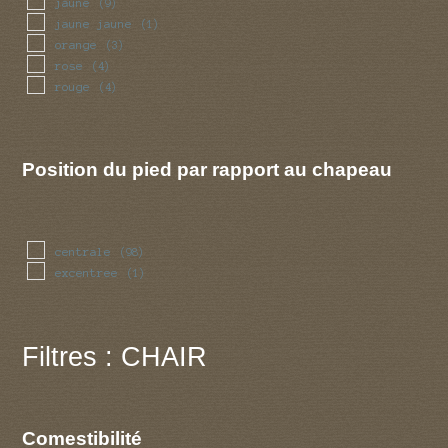
jaune
(9)
jaune jaune
(1)
orange
(3)
rose
(4)
rouge
(4)
Position du pied par rapport au chapeau
centrale
(98)
excentree
(1)
Filtres : CHAIR
Comestibilité