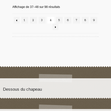
Affichage de 37–48 sur 98 résultats
1
2
3
4
5
6
7
8
9
Dessous du chapeau