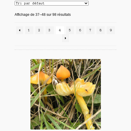
Affichage de 37–48 sur 98 résultats
1
2
3
4
5
6
7
8
9