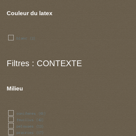
Couleur du latex
blanc
(2)
Filtres : CONTEXTE
Milieu
coniferes
(61)
feuillus
(42)
pelouses
(12)
prairies
(17)