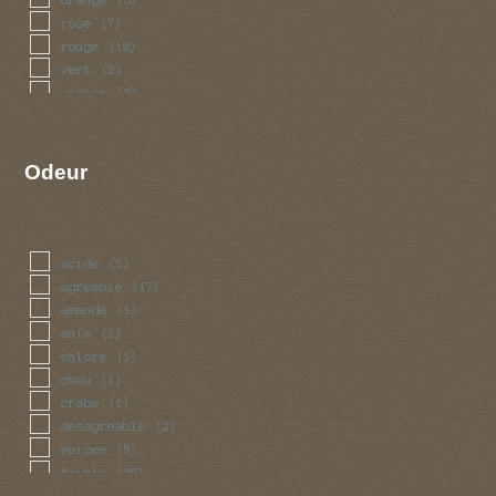
rose
(7)
rouge
(10)
vert
(2)
violet
(2)
Odeur
acide
(5)
agreable
(17)
amande
(1)
anis
(1)
chlore
(1)
chou
(1)
crabe
(1)
desagreable
(2)
epicee
(5)
faible
(36)
farine
(3)