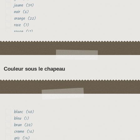
jaune
(39)
noir
(6)
orange
(22)
rose
(7)
rouge
(17)
vert
(6)
violet
(6)
Couleur sous le chapeau
blanc
(40)
bleu
(1)
brun
(20)
creme
(16)
gris
(14)