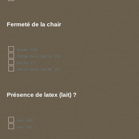
Fermeté de la chair
ferme
(10)
ferme puis molle
(4)
molle
(7)
molle puis ferme
(6)
Présence de latex (lait) ?
non
(95)
oui
(3)