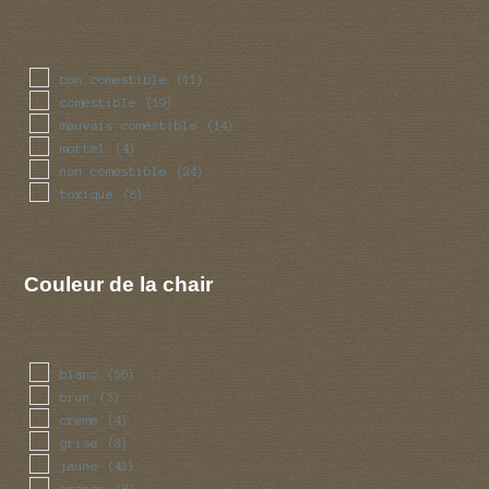
bon comestible
(11)
comestible
(19)
mauvais comestible
(14)
mortel
(4)
non comestible
(24)
toxique
(8)
Couleur de la chair
blanc
(56)
brun
(3)
creme
(4)
grise
(3)
jaune
(42)
orange
(8)