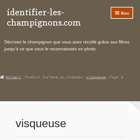
identifier-les-
Aller
Aller
Menu
à
au
champignons.com
la
contenu
navigation
Ouvrir
Espèces de champignons
le
Décrivez le champignon que vous avez récolté grâce aux filtres
menu
Ouvrir
Actualités
jusqu'à ce que vous le reconnaissiez en photo.
enfant
le
menu
Ouvrir
Poussées en temps réel
enfant
le
menu
Ouvrir
Echanges et contacts
Accueil
Produit Surface_du_chapeau
visqueuse
Page 4
enfant
le
menu
Ouvrir
Mycologie
enfant
le
menu
enfant
visqueuse