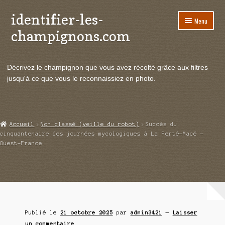
identifier-les-
Aller
Aller
Menu
à
au
champignons.com
la
contenu
navigation
Ouvrir
Espèces de champignons
le
Décrivez le champignon que vous avez récolté grâce aux filtres
menu
Ouvrir
Actualités
jusqu'à ce que vous le reconnaissiez en photo.
enfant
le
menu
Ouvrir
Poussées en temps réel
enfant
le
menu
Ouvrir
Echanges et contacts
Accueil
Non classé (veille du robot)
Succès du
enfant
le
cinquantenaire des journées mycologiques à La Ferté-Macé –
menu
Ouest-France
Ouvrir
Mycologie
enfant
le
menu
enfant
Publié le
21 octobre 2025
par
admin3421
—
Laisser
un commentaire