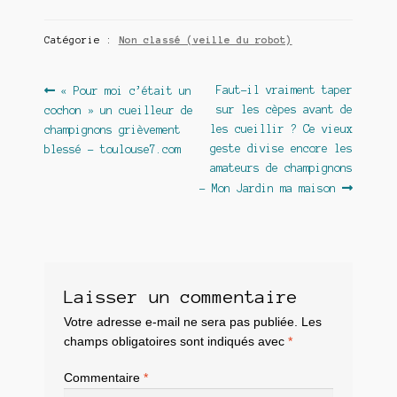
Catégorie :
Non classé (veille du robot)
Navigation
Article
Article
Faut-il vraiment taper
« Pour moi c’était un
précédent :
suivant :
sur les cèpes avant de
cochon » un cueilleur de
de
les cueillir ? Ce vieux
champignons grièvement
l’article
geste divise encore les
blessé – toulouse7.com
amateurs de champignons
– Mon Jardin ma maison
Laisser un commentaire
Votre adresse e-mail ne sera pas publiée.
Les
champs obligatoires sont indiqués avec
*
Commentaire
*