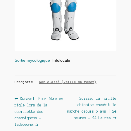
Sortie mycologique
Infolocale
Catégorie :
Non classé (veille du robot)
Navigation
Article
Article
Suisse: La morille
Duravel. Pour être en
précédent :
suivant :
chinoise envahit le
règle lors de la
de
marché depuis 5 ans | 24
cueillette des
l’article
champignons –
heures – 24 Heures
ladepeche.fr