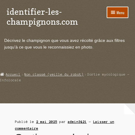
identifier-les-
Aller
Aller
Menu
à
au
champignons.com
la
contenu
navigation
Ouvrir
Espèces de champignons
le
Décrivez le champignon que vous avez récolté grâce aux filtres
menu
Ouvrir
Actualités
jusqu'à ce que vous le reconnaissiez en photo.
enfant
le
menu
Ouvrir
Poussées en temps réel
enfant
le
menu
Ouvrir
Echanges et contacts
Accueil
Non classé (veille du robot)
Sortie mycologique –
enfant
le
Infolocale
menu
Ouvrir
Mycologie
enfant
le
menu
enfant
Publié le
2 mai 2025
par
admin3421
—
Laisser un
commentaire