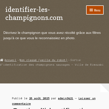
identifier-les-
Aller
Aller
Menu
à
au
champignons.com
la
contenu
navigation
Ouvrir
Espèces de champignons
le
Décrivez le champignon que vous avez récolté grâce aux filtres
menu
Ouvrir
Actualités
jusqu'à ce que vous le reconnaissiez en photo.
enfant
le
menu
Ouvrir
Poussées en temps réel
enfant
le
menu
Ouvrir
Echanges et contacts
Accueil
Non classé (veille du robot)
Sortie
enfant
le
d’identification des champignons sauvages – Ville de Rimouski
menu
Ouvrir
Mycologie
enfant
le
menu
enfant
Publié le
26 août 2025
par
admin3421
—
Laisser un
commentaire