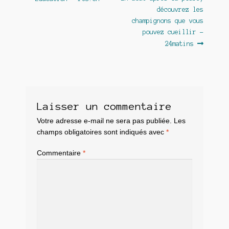
Navigation
précédent :
suivant :
découvrez les
de
champignons que vous
l’article
pouvez cueillir –
24matins
Laisser un commentaire
Votre adresse e-mail ne sera pas publiée.
Les
champs obligatoires sont indiqués avec
*
Commentaire
*