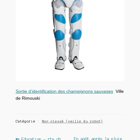
Sortie d’identification des champignons sauvages
Ville
de Rimouski
Catégorie :
Non classé (veille du robot)
Article
Article
En août après la pluie,
Education – rts.ch