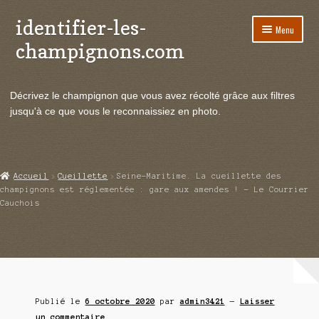
identifier-les-
Aller
Aller
Menu
à
au
champignons.com
la
contenu
navigation
Ouvrir
Espèces de champignons
le
Décrivez le champignon que vous avez récolté grâce aux filtres
menu
Ouvrir
Actualités
jusqu'à ce que vous le reconnaissiez en photo.
enfant
le
menu
Ouvrir
Poussées en temps réel
enfant
le
menu
Ouvrir
Echanges et contacts
Accueil
Cueillette
Seine-Maritime. La cueillette des
enfant
le
champignons est réglementée : gare aux amendes ! – Le Courrier
menu
Cauchois
Ouvrir
Mycologie
enfant
le
menu
enfant
Publié le
6 octobre 2020
par
admin3421
—
Laisser
un commentaire