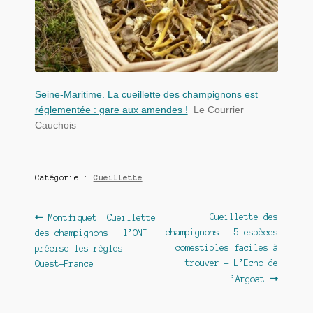
Seine-Maritime. La cueillette des champignons est
réglementée : gare aux amendes !
Le Courrier
Cauchois
Catégorie :
Cueillette
Navigation
Article
Article
Cueillette des
Montfiquet. Cueillette
précédent :
suivant :
champignons : 5 espèces
des champignons : l’ONF
de
comestibles faciles à
précise les règles –
l’article
trouver – L’Echo de
Ouest-France
L’Argoat