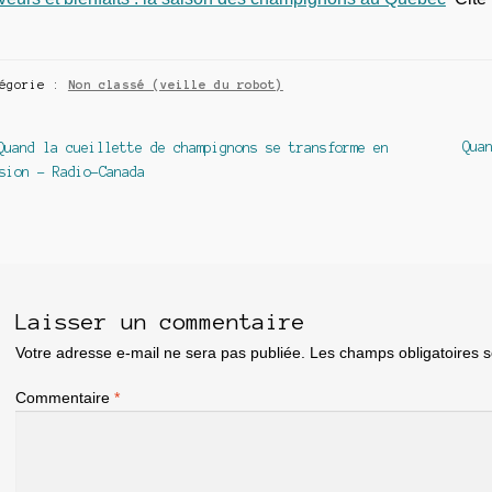
tégorie :
Non classé (veille du robot)
avigation
Article
Arti
Qua
Quand la cueillette de champignons se transforme en
précédent :
suiv
sion – Radio-Canada
e
article
Laisser un commentaire
Votre adresse e-mail ne sera pas publiée.
Les champs obligatoires 
Commentaire
*