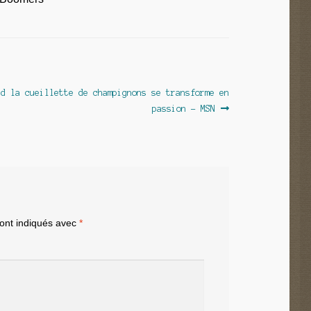
cle
nd la cueillette de champignons se transforme en
ant :
passion – MSN
sont indiqués avec
*