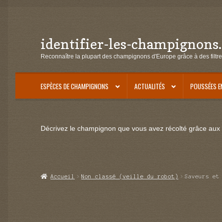
identifier-les-champignons
Aller
Aller
à
au
Reconnaître la plupart des champignons d'Europe grâce à des filtre
la
contenu
navigation
ESPÈCES DE CHAMPIGNONS
ACTUALITÉS
POUSSÉES E
Décrivez le champignon que vous avez récolté grâce aux f
Accueil
Non classé (veille du robot)
Saveurs et