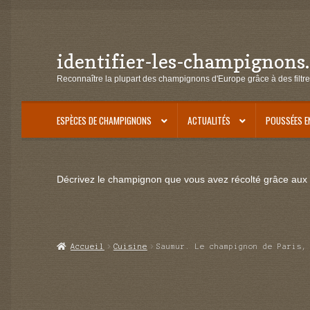
identifier-les-champignons
Aller
Aller
à
au
Reconnaître la plupart des champignons d'Europe grâce à des filtre
la
contenu
navigation
ESPÈCES DE CHAMPIGNONS
ACTUALITÉS
POUSSÉES E
Décrivez le champignon que vous avez récolté grâce aux f
Accueil
Cuisine
Saumur. Le champignon de Paris,