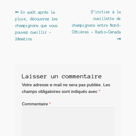
Navigation
Article
Article
S’initier à la
En août après la
précédent :
suivant :
cueillette de
pluie, découvrez les
de
champignons entre Nord-
champignons que vous
l’article
Côtières – Radio-Canada
pouvez cueillir –
24matins
Laisser un commentaire
Votre adresse e-mail ne sera pas publiée.
Les
champs obligatoires sont indiqués avec
*
Commentaire
*