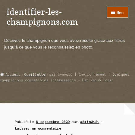
identifier-les-
Aller
Aller
Menu
à
au
champignons.com
la
contenu
navigation
Ouvrir
Espèces de champignons
le
Décrivez le champignon que vous avez récolté grâce aux filtres
menu
Ouvrir
Actualités
jusqu'à ce que vous le reconnaissiez en photo.
enfant
le
menu
Ouvrir
Poussées en temps réel
enfant
le
menu
Ouvrir
Echanges et contacts
Accueil
Cueillette
saint-avold | Environnement | Quelques
enfant
le
champignons comestibles intéressants – Est Républicain
menu
Ouvrir
Mycologie
enfant
le
menu
enfant
Publié le
8 septembre 2020
par
admin3421
—
Laisser un commentaire