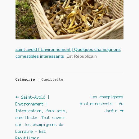
saint-avold | Environnement | Quelques champignons
comestibles intéressants
Est Républicain
Catégorie :
Cueillette
Navigation
Article
Article
Les champignons
Saint-Avold |
précédent :
suivant :
bioluminescents – Au
Environnement |
de
Intoxication, faux amis,
Jardin
l’article
cueillette… Tout savoir
sur les champignons de
Lorraine – Est
Républicain