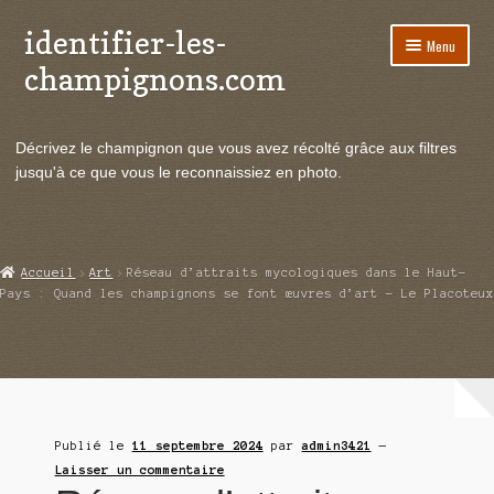
identifier-les-
Aller
Aller
Menu
à
au
champignons.com
la
contenu
navigation
Ouvrir
Espèces de champignons
le
Décrivez le champignon que vous avez récolté grâce aux filtres
menu
Ouvrir
Actualités
jusqu'à ce que vous le reconnaissiez en photo.
enfant
le
menu
Ouvrir
Poussées en temps réel
enfant
le
menu
Ouvrir
Echanges et contacts
Accueil
Art
Réseau d’attraits mycologiques dans le Haut-
enfant
le
Pays : Quand les champignons se font œuvres d’art – Le Placoteux
menu
Ouvrir
Mycologie
enfant
le
menu
enfant
Publié le
11 septembre 2024
par
admin3421
—
Laisser un commentaire