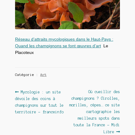
Réseau d’attraits mycologiques dans le Haut-Pays :
Quand les champignons se font œuvres d’art
Le
Placoteux
Catégorie :
Art
Navigation
Article
Article
Où cueillir des
Mycologie : un site
précédent :
suivant :
champignons ? Girolles,
dévoile des coins à
de
morilles, cèpes… ce site
champignons sur tout le
l’article
cartographie les
territoire – franceinfo
meilleurs spots dans
toute la France – Midi
Libre