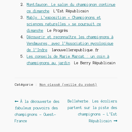
Montfaucon. Le salon du champignon continue
ce dimanche
L’Est Républicain
Mably. L’exposition « Champignons et
sciences naturelles » se poursuit ce
dimanche
Le Progrès
Découvrir et reconnaître les champignons à
Vendœuvres, avec l’Association mycologique
de l’Indre
lanouvellerepublique.fr
Les conseils de Marie Marcat : un coin à
champignons au jardin
Le Berry Républicain
Catégorie :
Non classé (veille du robot)
Navigation
Article
Article
Belleherbe. Les écoliers
À la découverte des
précédent :
suivant :
partent sur la piste des
fabuleux pouvoirs des
de
champignons – L’Est
champignons – Ouest-
l’article
France
Républicain