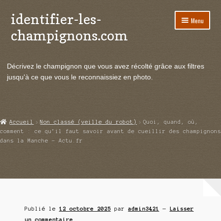
identifier-les-
Aller
Aller
Menu
à
au
champignons.com
la
contenu
navigation
Ouvrir
Espèces de champignons
le
Décrivez le champignon que vous avez récolté grâce aux filtres
menu
Ouvrir
Actualités
jusqu'à ce que vous le reconnaissiez en photo.
enfant
le
menu
Ouvrir
Poussées en temps réel
enfant
le
menu
Ouvrir
Echanges et contacts
Accueil
Non classé (veille du robot)
Quoi, quand, où,
enfant
le
comment : ce qu’il faut savoir avant de cueillir des champignons
menu
dans la Manche – Actu.fr
Ouvrir
Mycologie
enfant
le
menu
enfant
Publié le
12 octobre 2025
par
admin3421
—
Laisser
un commentaire