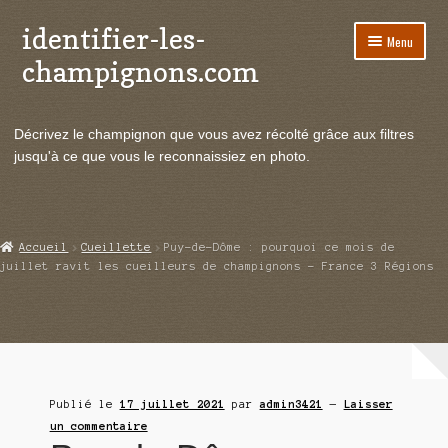
identifier-les-
Aller
Aller
Menu
à
au
champignons.com
la
contenu
navigation
Ouvrir
Espèces de champignons
le
Décrivez le champignon que vous avez récolté grâce aux filtres
menu
Ouvrir
Actualités
jusqu'à ce que vous le reconnaissiez en photo.
enfant
le
menu
Ouvrir
Poussées en temps réel
enfant
le
menu
Ouvrir
Echanges et contacts
Accueil
Cueillette
Puy-de-Dôme : pourquoi ce mois de
enfant
le
juillet ravit les cueilleurs de champignons – France 3 Régions
menu
Ouvrir
Mycologie
enfant
le
menu
enfant
Publié le
17 juillet 2021
par
admin3421
—
Laisser
un commentaire