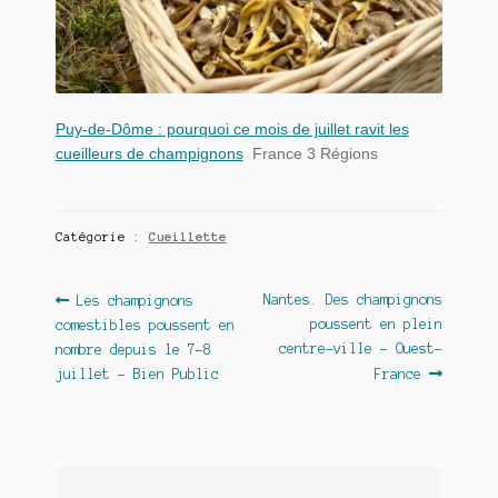
Puy-de-Dôme : pourquoi ce mois de juillet ravit les
cueilleurs de champignons
France 3 Régions
Catégorie :
Cueillette
Navigation
Article
Article
Nantes. Des champignons
Les champignons
précédent :
suivant :
poussent en plein
comestibles poussent en
de
centre-ville – Ouest-
nombre depuis le 7-8
l’article
juillet – Bien Public
France