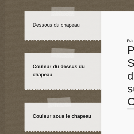
Dessous du chapeau
Pu
P
S
Couleur du dessus du
d
chapeau
s
C
Couleur sous le chapeau