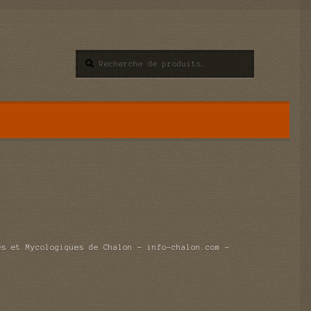
Recherche
Recherche
pour :
es et Mycologiques de Chalon – info-chalon.com –