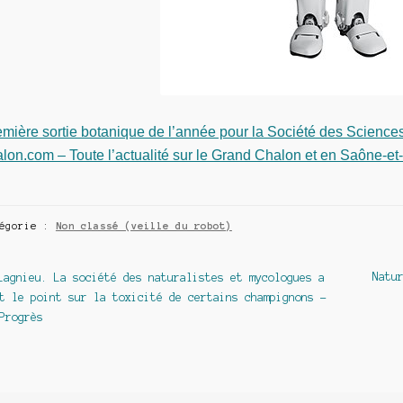
mière sortie botanique de l’année pour la Société des Science
lon.com – Toute l’actualité sur le Grand Chalon et en Saône-et
tégorie :
Non classé (veille du robot)
avigation
Article
Artic
Natu
Lagnieu. La société des naturalistes et mycologues a
précédent :
suiva
t le point sur la toxicité de certains champignons –
e
Progrès
article