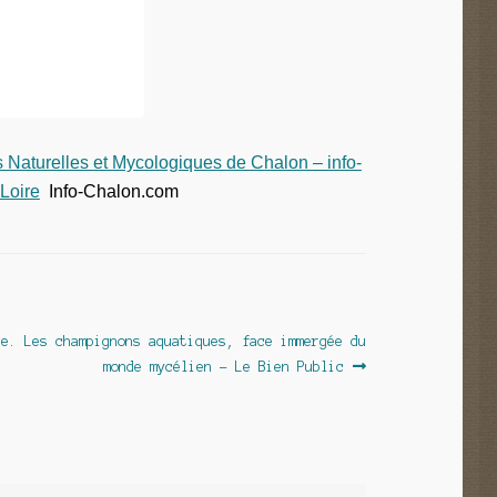
s Naturelles et Mycologiques de Chalon – info-
-Loire
Info-Chalon.com
le
re. Les champignons aquatiques, face immergée du
nt :
monde mycélien – Le Bien Public