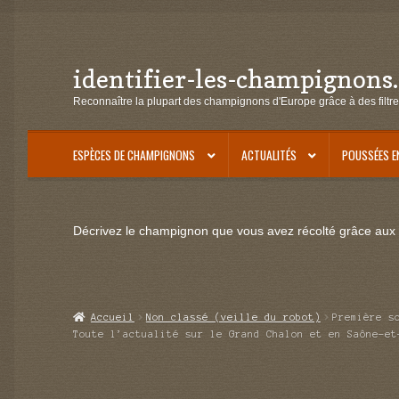
identifier-les-champignons
Aller
Aller
à
au
Reconnaître la plupart des champignons d'Europe grâce à des filtre
la
contenu
navigation
ESPÈCES DE CHAMPIGNONS
ACTUALITÉS
POUSSÉES E
Décrivez le champignon que vous avez récolté grâce aux f
Accueil
Non classé (veille du robot)
Première s
Toute l’actualité sur le Grand Chalon et en Saône-et