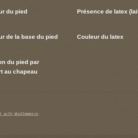
ur du pied
Présence de latex (lai
r de la base du pied
Couleur du latex
on du pied par
rt au chapeau
t with WooCommerce
.