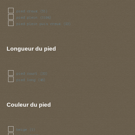
pied creux
(51)
pied plein
(1104)
pied plein puis creux
(23)
Longueur du pied
pied court
(33)
pied long
(46)
Couleur du pied
beige
(1)