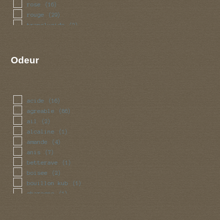
rose
(16)
rouge
(29)
translucide
(2)
vert
(6)
violet
(6)
Odeur
acide
(16)
agreable
(86)
ail
(2)
alcaline
(1)
amande
(4)
anis
(7)
betterave
(1)
boisee
(2)
bouillon kub
(1)
charogne
(1)
chlore
(3)
chou
(4)