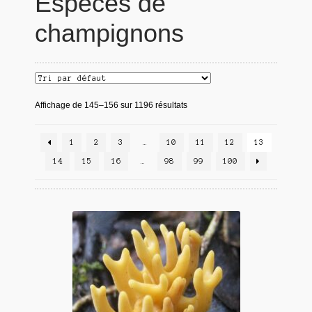
Espèces de
champignons
Affichage de 145–156 sur 1196 résultats
1
2
3
…
10
11
12
13
14
15
16
…
98
99
100