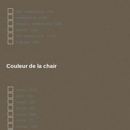
bon comestible
(93)
comestible
(113)
mauvais comestible
(68)
mortel
(23)
non comestible
(774)
toxique
(65)
Couleur de la chair
blanc
(279)
brun
(32)
creme
(25)
grise
(22)
jaune
(108)
noire
(7)
orange
(20)