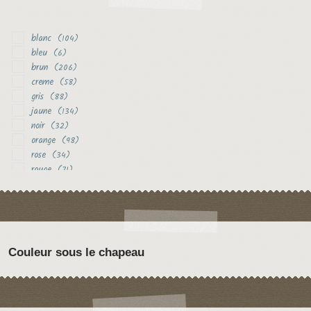
blanc
(104)
bleu
(6)
brun
(206)
creme
(58)
gris
(88)
jaune
(134)
noir
(32)
orange
(98)
rose
(34)
rouge
(71)
vert
(18)
violet
(31)
Couleur sous le chapeau