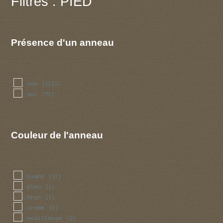
Filtres : PIED
sillonnee
(20)
striee
(48)
toisonnee
(4)
Présence d'un anneau
non
(1123)
oui
(71)
Couleur de l'anneau
blanc
(31)
bleu
(1)
brun
(1)
creme
(1)
ecailleuse
(2)