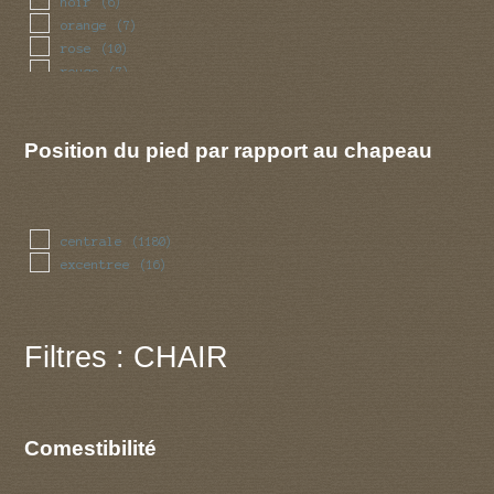
noir
(6)
orange
(7)
rose
(10)
rouge
(7)
violet
(1)
Position du pied par rapport au chapeau
centrale
(1180)
excentree
(16)
Filtres : CHAIR
Comestibilité