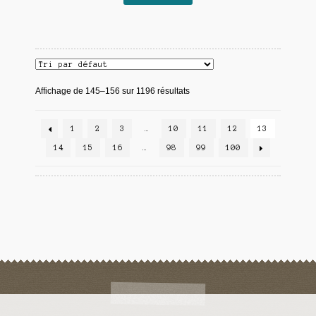
Affichage de 145–156 sur 1196 résultats
1
2
3
…
10
11
12
13
14
15
16
…
98
99
100