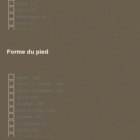
grise
(1)
jaune
(3)
mechuleuse
(2)
noir
(1)
rouge
(2)
squameuse
(2)
violet
(1)
Forme du pied
absent
(29)
aminci a la base
(105)
aminci au sommet
(105)
arque
(41)
attenue
(105)
base pointue
(105)
bulbeux
(43)
claviforme
(37)
coude
(41)
cylindrique
(362)