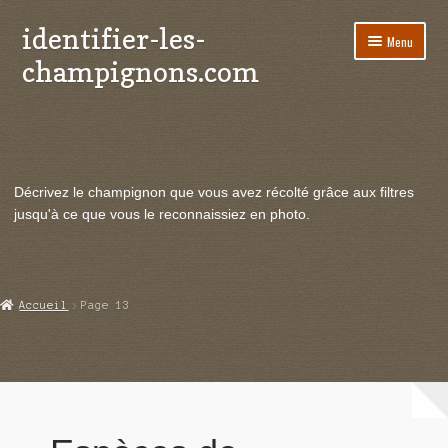
identifier-les-
Aller
Aller
Menu
à
au
champignons.com
la
contenu
navigation
Ouvrir
Espèces de champignons
le
menu
Ouvrir
Actualités
enfant
le
Décrivez le champignon que vous avez récolté grâce aux filtres
menu
Ouvrir
Poussées en temps réel
jusqu'à ce que vous le reconnaissiez en photo.
enfant
le
menu
Ouvrir
Echanges et contacts
enfant
le
menu
Ouvrir
Mycologie
Accueil
Page 13
enfant
le
menu
enfant