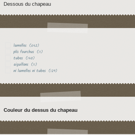
Dessous du chapeau
lamelles
(642)
plis fourchus
(11)
tubes
(140)
aiguillons
(11)
ni lamelles ni tubes
(129)
Couleur du dessus du chapeau