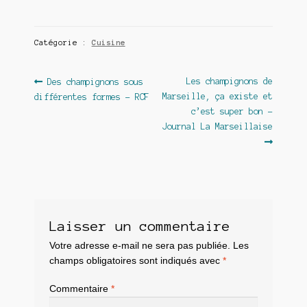
Catégorie :
Cuisine
Navigation
Article
Article
Les champignons de
Des champignons sous
précédent :
suivant :
Marseille, ça existe et
différentes formes – RCF
de
c’est super bon –
l’article
Journal La Marseillaise
Laisser un commentaire
Votre adresse e-mail ne sera pas publiée.
Les
champs obligatoires sont indiqués avec
*
Commentaire
*