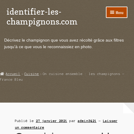
identifier-les-
Aller
Aller
Menu
à
au
champignons.com
la
contenu
navigation
Ouvrir
Espèces de champignons
le
Décrivez le champignon que vous avez récolté grâce aux filtres
menu
Ouvrir
Actualités
jusqu'à ce que vous le reconnaissiez en photo.
enfant
le
menu
Ouvrir
Poussées en temps réel
enfant
le
menu
Ouvrir
Echanges et contacts
Accueil
Cuisine
On cuisine ensemble : les champignons –
enfant
le
France Bleu
menu
Ouvrir
Mycologie
enfant
le
menu
enfant
Publié le
27 janvier 2021
par
admin3421
—
Laisser
un commentaire