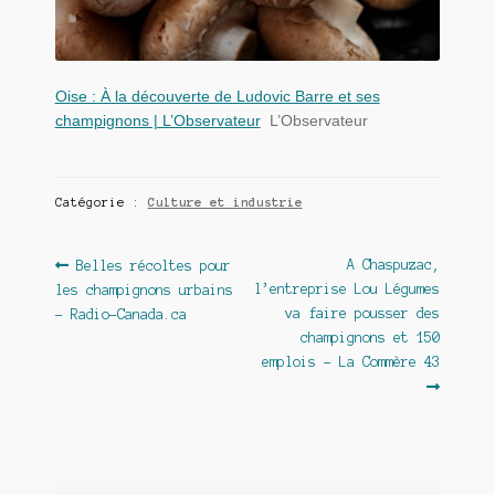
Oise : À la découverte de Ludovic Barre et ses
champignons | L’Observateur
L’Observateur
Catégorie :
Culture et industrie
Navigation
Article
Article
A Chaspuzac,
Belles récoltes pour
précédent :
suivant :
l’entreprise Lou Légumes
les champignons urbains
de
va faire pousser des
– Radio-Canada.ca
l’article
champignons et 150
emplois – La Commère 43