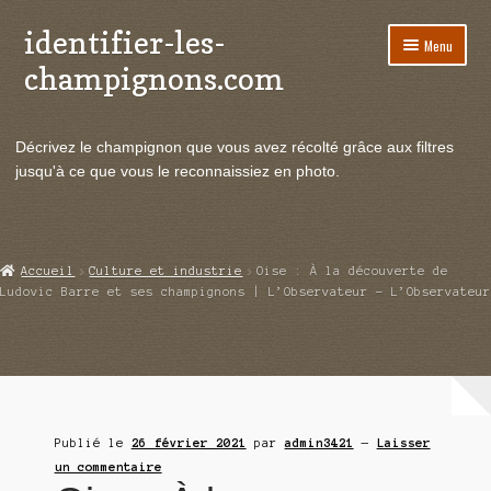
identifier-les-
Aller
Aller
Menu
à
au
champignons.com
la
contenu
navigation
Ouvrir
Espèces de champignons
le
Décrivez le champignon que vous avez récolté grâce aux filtres
menu
Ouvrir
Actualités
jusqu'à ce que vous le reconnaissiez en photo.
enfant
le
menu
Ouvrir
Poussées en temps réel
enfant
le
menu
Ouvrir
Echanges et contacts
Accueil
Culture et industrie
Oise : À la découverte de
enfant
le
Ludovic Barre et ses champignons | L’Observateur – L’Observateur
menu
Ouvrir
Mycologie
enfant
le
menu
enfant
Publié le
26 février 2021
par
admin3421
—
Laisser
un commentaire