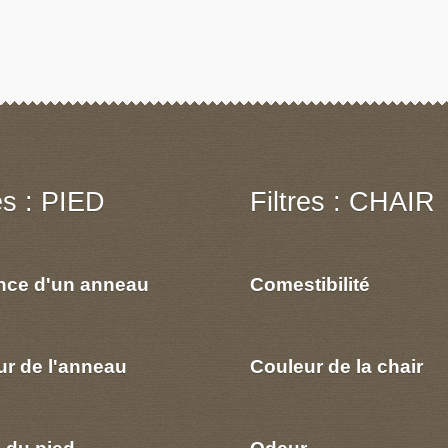
res : PIED
Filtres : CHAIR
nce d'un anneau
Comestibilité
ur de l'anneau
Couleur de la chair
 du pied
Odeur