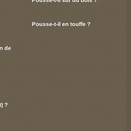
Pousse-t-il en touffe ?
n de
t) ?