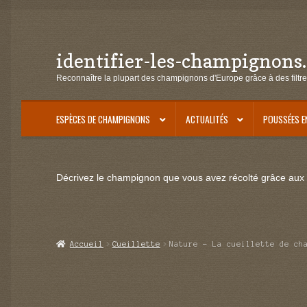
identifier-les-champignons
Aller
Aller
à
au
Reconnaître la plupart des champignons d'Europe grâce à des filtre
la
contenu
navigation
ESPÈCES DE CHAMPIGNONS
ACTUALITÉS
POUSSÉES E
Décrivez le champignon que vous avez récolté grâce aux f
Accueil
Cueillette
Nature – La cueillette de ch