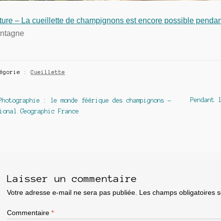
ture – La cueillette de champignons est encore possible penda
ntagne
tégorie :
Cueillette
avigation
Article
Article
Pendant 
Photographie : le monde féérique des champignons –
précédent :
suivant :
ional Geographic France
e
article
Laisser un commentaire
Votre adresse e-mail ne sera pas publiée.
Les champs obligatoires 
Commentaire
*