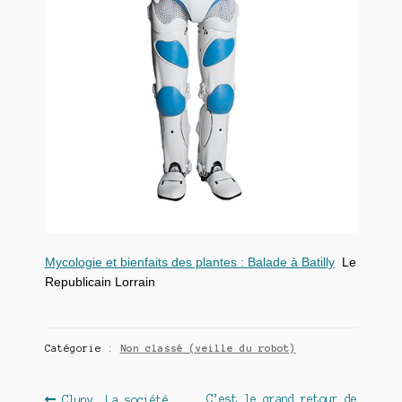
Mycologie et bienfaits des plantes : Balade à Batilly
Le
Republicain Lorrain
Catégorie :
Non classé (veille du robot)
Article
Article
C’est le grand retour de
Cluny. La société