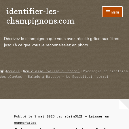
identifier-les-
Aller
Aller
Menu
à
au
champignons.com
la
contenu
navigation
Ouvrir
Espèces de champignons
le
Décrivez le champignon que vous avez récolté grâce aux filtres
menu
Ouvrir
Actualités
jusqu'à ce que vous le reconnaissiez en photo.
enfant
le
menu
Ouvrir
Poussées en temps réel
enfant
le
menu
Ouvrir
Echanges et contacts
Accueil
Non classé (veille du robot)
Mycologie et bienfaits
enfant
le
des plantes : Balade à Batilly – Le Republicain Lorrain
menu
Ouvrir
Mycologie
enfant
le
menu
enfant
Publié le
7 mai 2025
par
admin3421
—
Laisser un
commentaire