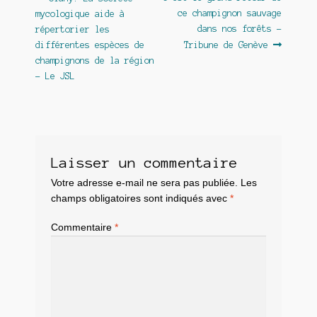
Navigation
précédent :
suivant :
ce champignon sauvage
mycologique aide à
de
dans nos forêts –
répertorier les
l’article
différentes espèces de
Tribune de Genève
champignons de la région
– Le JSL
Laisser un commentaire
Votre adresse e-mail ne sera pas publiée.
Les
champs obligatoires sont indiqués avec
*
Commentaire
*