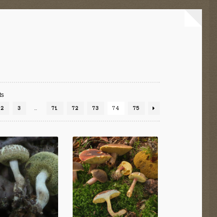
ts
2
3
…
71
72
73
74
75