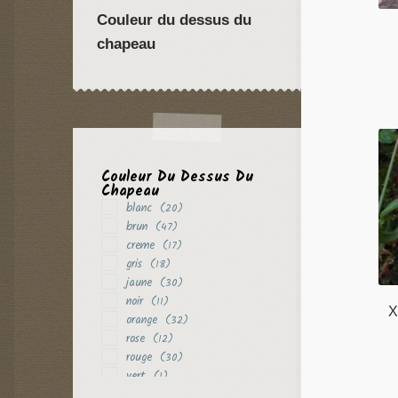
Couleur du dessus du
chapeau
Couleur Du Dessus Du
Chapeau
blanc
(20)
brun
(47)
creme
(17)
gris
(18)
jaune
(30)
noir
(11)
X
orange
(32)
rose
(12)
rouge
(30)
vert
(1)
violet
(4)