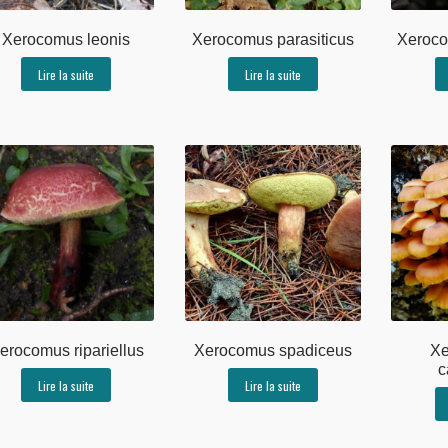
Xerocomus leonis
Xerocomus parasiticus
Xeroco
Lire la suite
Lire la suite
erocomus ripariellus
Xerocomus spadiceus
Xe
c
Lire la suite
Lire la suite