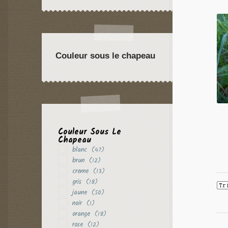
Couleur sous le chapeau
Couleur Sous Le
Chapeau
blanc
(47)
brun
(12)
creme
(13)
gris
(18)
jaune
(50)
noir
(1)
orange
(18)
rose
(12)