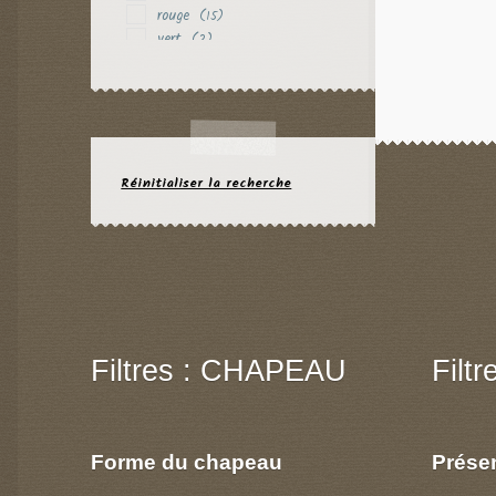
rouge
(15)
vert
(2)
violet
(3)
Réinitialiser la recherche
Filtres : CHAPEAU
Filt
Forme du chapeau
Prése