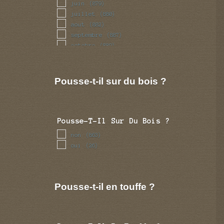
juin
(879)
juillet
(880)
aout
(882)
septembre
(887)
octobre
(889)
novembre
(890)
decembre
(890)
Pousse-t-il sur du bois ?
Pousse-T-Il Sur Du Bois ?
non
(863)
oui
(26)
Pousse-t-il en touffe ?