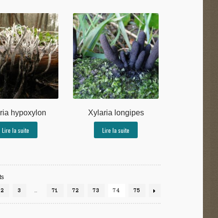
ria hypoxylon
Xylaria longipes
Lire la suite
Lire la suite
ts
2
3
…
71
72
73
74
75