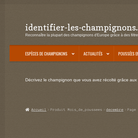
identifier-les-champignons
Aller
Aller
à
au
Reconnaître la plupart des champignons d'Europe grâce à des filtre
la
contenu
navigation
ESPÈCES DE CHAMPIGNONS
ACTUALITÉS
POUSSÉES E
Décrivez le champignon que vous avez récolté grâce aux f
Accueil
Produit Mois_de_poussees
decembre
Page