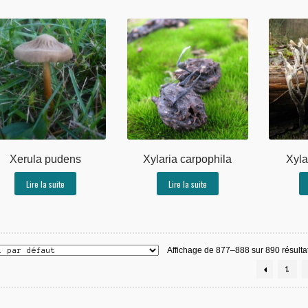
Xerula pudens
Xylaria carpophila
Xyla
Lire la suite
Lire la suite
Affichage de 877–888 sur 890 résulta
1