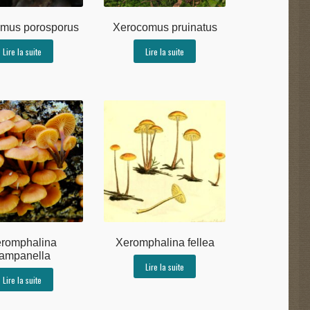
mus porosporus
Xerocomus pruinatus
Lire la suite
Lire la suite
romphalina
Xeromphalina fellea
ampanella
Lire la suite
Lire la suite