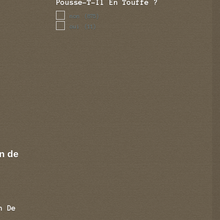
Pousse-T-Il En Touffe ?
non
(875)
oui
(11)
n de
n De