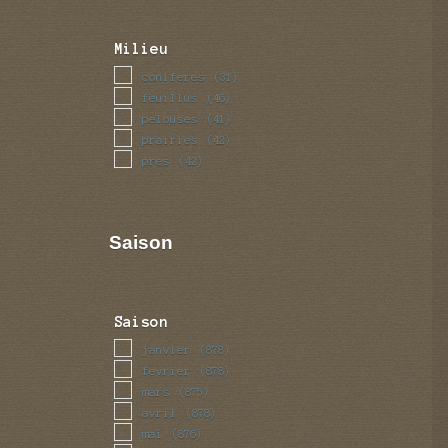
Milieu
coniferes
(31)
feuillus
(46)
pelouses
(41)
prairies
(42)
pres
(42)
Saison
Saison
janvier
(878)
fevrier
(878)
mars
(875)
avril
(878)
mai
(876)