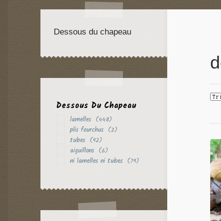
Dessous du chapeau
d
Dessous Du Chapeau
lamelles
(448)
plis fourchus
(2)
tubes
(92)
aiguillons
(6)
ni lamelles ni tubes
(79)