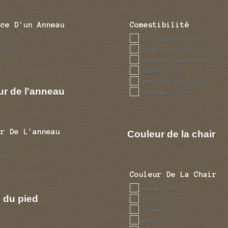
nce D'un Anneau
Comestibilité
bon comestible
(878)
(47)
comestible
(10)
(41)
mauvais comestible
(27)
mortel
(10)
non comestible
(682)
ur de l'anneau
toxique
(23)
ur De L'anneau
Couleur de la chair
nc
(3)
ne
(1)
Couleur De La Chair
blanc
(59)
 du pied
brun
(6)
creme
(8)
grise
(7)