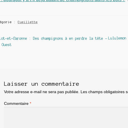
tégorie :
Cueillette
avigation
Article
Article
Lululemon
Lot-et-Garonne : Des champignons à en perdre la tête –
précédent :
suivant :
 Ouest
e
article
Laisser un commentaire
Votre adresse e-mail ne sera pas publiée.
Les champs obligatoires 
Commentaire
*