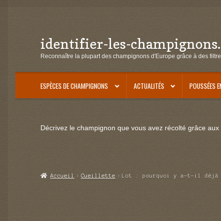
identifier-les-champignons
Aller
Aller
à
au
Reconnaître la plupart des champignons d'Europe grâce à des filtre
la
contenu
navigation
ESPÈCES DE CHAMPIGNONS
ACTUALITÉS
POUSSÉES E
Décrivez le champignon que vous avez récolté grâce aux f
Accueil
Cueillette
Lot : pourquoi y a-t-il déjà