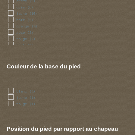
creme
(3)
gris
(6)
jaune
(10)
noir
(2)
orange
(4)
rose
(2)
rouge
(2)
vert
(1)
violet
(2)
Couleur de la base du pied
blanc
(4)
jaune
(1)
rouge
(1)
Position du pied par rapport au chapeau