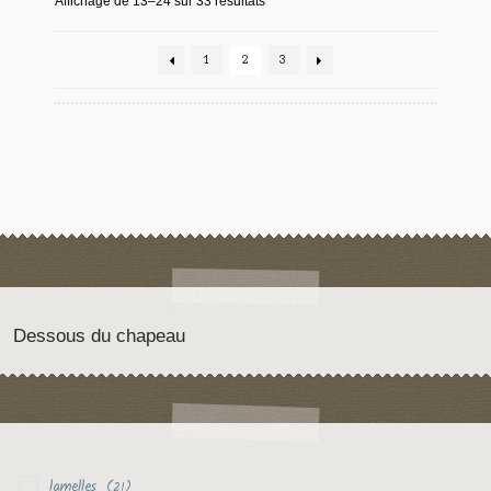
Affichage de 13–24 sur 33 résultats
1
2
3
Dessous du chapeau
lamelles
(21)