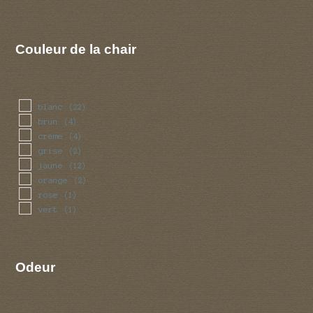
Couleur de la chair
blanc
(22)
brun
(4)
creme
(4)
grise
(2)
jaune
(12)
orange
(2)
rose
(1)
vert
(1)
Odeur