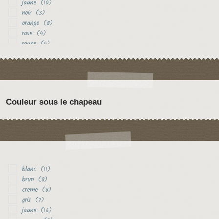
jaune
(10)
noir
(3)
orange
(8)
rose
(4)
rouge
(4)
violet
(3)
Couleur sous le chapeau
blanc
(11)
brun
(8)
creme
(8)
gris
(7)
jaune
(16)