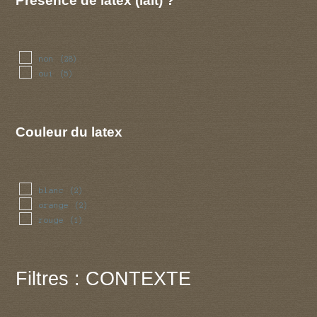
Présence de latex (lait) ?
non
(28)
oui
(5)
Couleur du latex
blanc
(2)
orange
(2)
rouge
(1)
Filtres : CONTEXTE