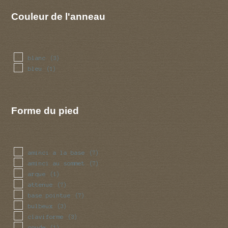
Couleur de l'anneau
blanc
(3)
bleu
(1)
Forme du pied
aminci a la base
(7)
aminci au sommet
(7)
arque
(1)
attenue
(7)
base pointue
(7)
bulbeux
(3)
claviforme
(3)
coude
(1)