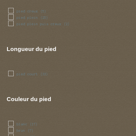
pied creux
(5)
pied plein
(25)
pied plein puis creux
(2)
Longueur du pied
pied court
(33)
Couleur du pied
blanc
(17)
brun
(7)