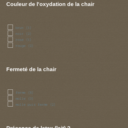
Couleur de l'oxydation de la chair
brun
(1)
noir
(2)
rose
(1)
rouge
(2)
Fermeté de la chair
ferme
(8)
molle
(3)
molle puis ferme
(2)