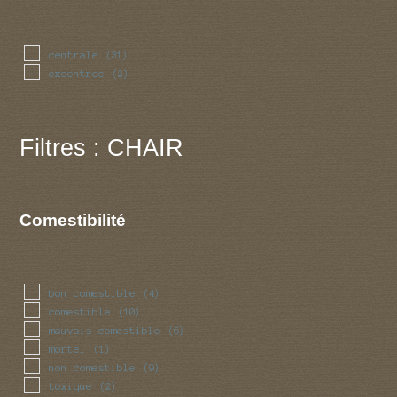
centrale
(31)
excentree
(2)
Filtres : CHAIR
Comestibilité
bon comestible
(4)
comestible
(10)
mauvais comestible
(6)
mortel
(1)
non comestible
(9)
toxique
(2)