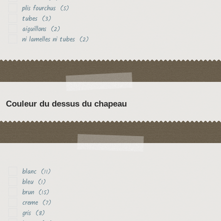
plis fourchus
(5)
tubes
(3)
aiguillons
(2)
ni lamelles ni tubes
(2)
Couleur du dessus du chapeau
blanc
(11)
bleu
(1)
brun
(15)
creme
(7)
gris
(8)