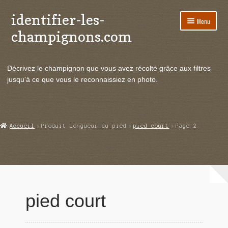
identifier-les-
Aller
Aller
Menu
à
au
champignons.com
la
contenu
navigation
Ouvrir
Espèces de champignons
le
Décrivez le champignon que vous avez récolté grâce aux filtres
menu
Ouvrir
Actualités
jusqu'à ce que vous le reconnaissiez en photo.
enfant
le
menu
Ouvrir
Poussées en temps réel
enfant
le
menu
Ouvrir
Echanges et contacts
Accueil
Produit Longueur_du_pied
pied court
Page 2
enfant
le
menu
Ouvrir
Mycologie
enfant
le
menu
enfant
pied court