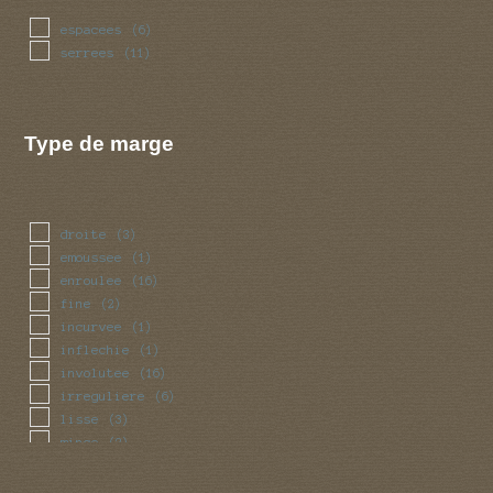
espacees
(6)
serrees
(11)
Type de marge
droite
(3)
emoussee
(1)
enroulee
(16)
fine
(2)
incurvee
(1)
inflechie
(1)
involutee
(16)
irreguliere
(6)
lisse
(3)
mince
(2)
ondulee
(6)
reguliere
(3)