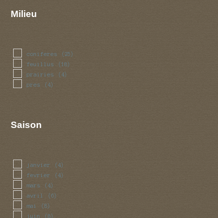
Milieu
coniferes
(25)
feuillus
(18)
prairies
(4)
pres
(4)
Saison
janvier
(4)
fevrier
(4)
mars
(4)
avril
(6)
mai
(8)
juin
(8)