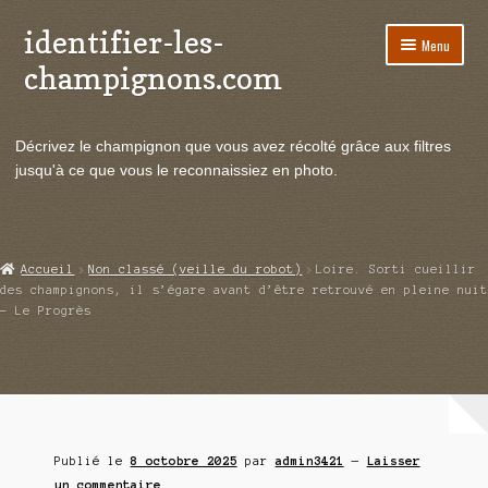
identifier-les-
Aller
Aller
Menu
à
au
champignons.com
la
contenu
navigation
Ouvrir
Espèces de champignons
le
Décrivez le champignon que vous avez récolté grâce aux filtres
menu
Ouvrir
Actualités
jusqu'à ce que vous le reconnaissiez en photo.
enfant
le
menu
Ouvrir
Poussées en temps réel
enfant
le
menu
Ouvrir
Echanges et contacts
Accueil
Non classé (veille du robot)
Loire. Sorti cueillir
enfant
le
des champignons, il s’égare avant d’être retrouvé en pleine nuit
menu
– Le Progrès
Ouvrir
Mycologie
enfant
le
menu
enfant
Publié le
8 octobre 2025
par
admin3421
—
Laisser
un commentaire