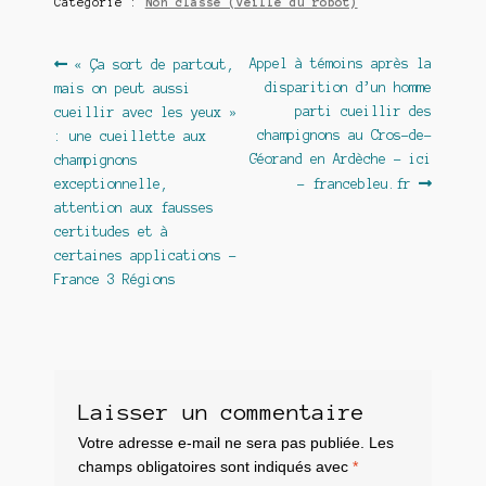
Catégorie :
Non classé (veille du robot)
Navigation
Article
Article
Appel à témoins après la
« Ça sort de partout,
précédent :
suivant :
disparition d’un homme
mais on peut aussi
de
parti cueillir des
cueillir avec les yeux »
l’article
champignons au Cros-de-
: une cueillette aux
Géorand en Ardèche – ici
champignons
exceptionnelle,
– francebleu.fr
attention aux fausses
certitudes et à
certaines applications –
France 3 Régions
Laisser un commentaire
Votre adresse e-mail ne sera pas publiée.
Les
champs obligatoires sont indiqués avec
*