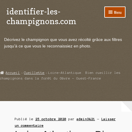
identifier-les-
Aller
Aller
Menu
à
au
champignons.com
la
contenu
navigation
Ouvrir
Espèces de champignons
le
Décrivez le champignon que vous avez récolté grâce aux filtres
menu
Ouvrir
Actualités
jusqu'à ce que vous le reconnaissiez en photo.
enfant
le
menu
Ouvrir
Poussées en temps réel
enfant
le
menu
Ouvrir
Echanges et contacts
Accueil
Cueillette
Loire-Atlantique. Bien cueillir les
enfant
le
champignons dans la forêt du Gâvre – Ouest-France
menu
Ouvrir
Mycologie
enfant
le
menu
enfant
Publié le
25 octobre 2020
par
admin3421
—
Laisser
un commentaire