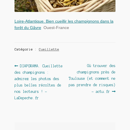
Loire-Atlantique. Bien cueillir les champignons dans la
forêt du Gâvre
Ouest-France
Catégorie :
Cueillette
Navigation
Article
Article
Où trouver des
DIAPORAMA. Cueillette
précédent :
suivant :
champignons près de
des champignons :
de
Toulouse (et comment ne
admirez les photos des
l’article
pas prendre de risques)
plus belles récoltes de
nos lecteurs ! –
– actu.fr
LaDepeche.fr