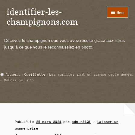
identifier-les-
Aller
Aller
Menu
à
au
champignons.com
la
contenu
navigation
Ouvrir
Espèces de champignons
le
Décrivez le champignon que vous avez récolté grâce aux filtres
menu
Ouvrir
Actualités
jusqu'à ce que vous le reconnaissiez en photo.
enfant
le
menu
Ouvrir
Poussées en temps réel
enfant
le
menu
Ouvrir
Echanges et contacts
Accueil
Cueillette
Les morilles sont en avance cette année…
enfant
le
– MaCommune.info
menu
Ouvrir
Mycologie
enfant
le
menu
enfant
Publié le
25 mars 2024
par
admin3421
—
Laisser un
commentaire