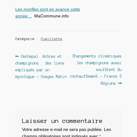
Les morilles sont en avance cette
année…
MaCommune.info
Catégorie :
Cueillette
Navigation
Article
Article
Changements climatiques
Gerbépal. Arbres et
précédent :
suivant :
: les champignons aussi
champignons : des liens
de
souffrent du
expliqués par un
l’article
réchauffement – France 3
mycologue – Vosges Matin
Régions
Laisser un commentaire
Votre adresse e-mail ne sera pas publiée.
Les
champs obligatoires sont indiqués avec
*