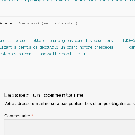
tégorie :
Non classé (veille du robot)
avigation
Article
Article
Haute-
Une belle cueillette de champignons dans les sous-bois
précédent :
suivant
Lizant a permis de découvrir un grand nombre d’espèces
da
e
estibles ou non – lanouvellerepublique.fr
article
Laisser un commentaire
Votre adresse e-mail ne sera pas publiée.
Les champs obligatoires 
Commentaire
*