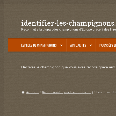
identifier-les-champignons
Aller
Aller
à
au
Reconnaître la plupart des champignons d'Europe grâce à des filtre
la
contenu
navigation
ESPÈCES DE CHAMPIGNONS
ACTUALITÉS
POUSSÉES E
Décrivez le champignon que vous avez récolté grâce aux f
Accueil
Non classé (veille du robot)
Les Journé