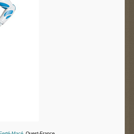
 Ferté-Macé
Ouest-France