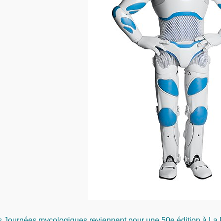
s Journées mycologiques reviennent pour une 50e édition à La