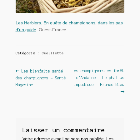
Les Herbiers. En quête de champignons, dans les pas
d’un guide
Ouest-France
Catégorie :
Cueillette
Navigation
Article
Article
Les champignons en forêt
Les bienfaits santé
précédent :
suivant :
d’Andaine · Le phallus
des champignons – Santé
de
impudique – France Bleu
Magazine
l’article
Laisser un commentaire
Votre adresse e-mail ne sera pas publiée.
Les