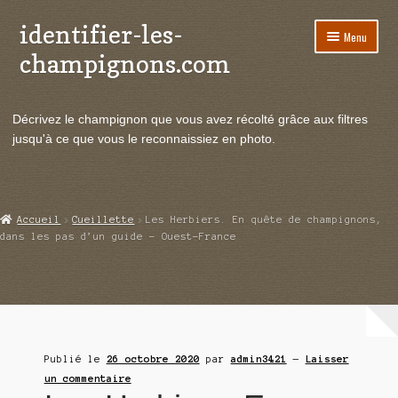
identifier-les-
Aller
Aller
Menu
à
au
champignons.com
la
contenu
navigation
Ouvrir
Espèces de champignons
le
Décrivez le champignon que vous avez récolté grâce aux filtres
menu
Ouvrir
Actualités
jusqu'à ce que vous le reconnaissiez en photo.
enfant
le
menu
Ouvrir
Poussées en temps réel
enfant
le
menu
Ouvrir
Echanges et contacts
Accueil
Cueillette
Les Herbiers. En quête de champignons,
enfant
le
dans les pas d’un guide – Ouest-France
menu
Ouvrir
Mycologie
enfant
le
menu
enfant
Publié le
26 octobre 2020
par
admin3421
—
Laisser
un commentaire