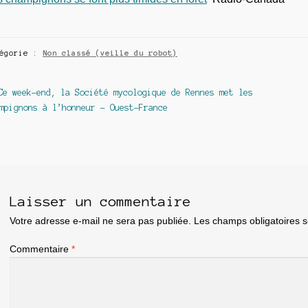
tégorie :
Non classé (veille du robot)
avigation
Article
Ce week-end, la Société mycologique de Rennes met les
précédent :
mpignons à l’honneur – Ouest-France
e
article
Laisser un commentaire
Votre adresse e-mail ne sera pas publiée.
Les champs obligatoires 
Commentaire
*