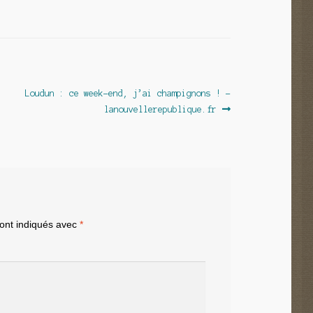
Article
Loudun : ce week-end, j’ai champignons ! –
suivant :
lanouvellerepublique.fr
sont indiqués avec
*