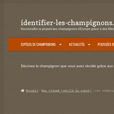
identifier-les-champignons
Aller
Aller
à
au
Reconnaître la plupart des champignons d'Europe grâce à des filtre
la
contenu
navigation
ESPÈCES DE CHAMPIGNONS
ACTUALITÉS
POUSSÉES E
Décrivez le champignon que vous avez récolté grâce aux f
Accueil
Non classé (veille du robot)
Les champi