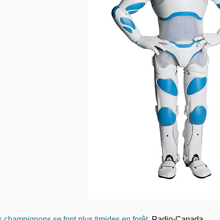
 champignons se font plus timides en forêt
Radio-Canada