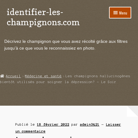
identifier-les-
Aller
Aller
Menu
à
au
champignons.com
la
contenu
navigation
Ouvrir
Espèces de champignons
le
Décrivez le champignon que vous avez récolté grâce aux filtres
menu
Ouvrir
Actualités
jusqu'à ce que vous le reconnaissiez en photo.
enfant
le
menu
Ouvrir
Poussées en temps réel
enfant
le
menu
Ouvrir
Echanges et contacts
Accueil
Médecine et santé
Les champignons hallucinogènes
enfant
le
bientôt utilisés pour soigner la dépression? – Le Soir
menu
Ouvrir
Mycologie
enfant
le
menu
enfant
Publié le
18 février 2022
par
admin3421
—
Laisser
un commentaire