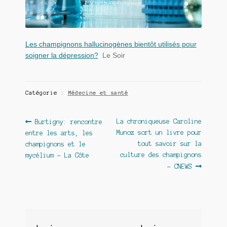
Les champignons hallucinogènes bientôt utilisés pour
soigner la dépression?
Le Soir
Catégorie :
Médecine et santé
Navigation
Article
Article
La chroniqueuse Caroline
Burtigny: rencontre
précédent :
suivant :
Munoz sort un livre pour
entre les arts, les
de
tout savoir sur la
champignons et le
l’article
culture des champignons
mycélium – La Côte
– CNEWS