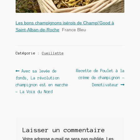
Les bons champignons isérois de Champi’Good à
Saint-Alban-de-Roche
France Bleu
Catégorie :
Cueillette
Navigation
Article
Article
Recette de Poulet à la
Avec sa levée de
précédent :
suivant :
crème de champignon –
fonds, La révolution
de
champignon est en marche
Demotivateur
l’article
– La Voix du Nord
Laisser un commentaire
Votre adresse e-mail ne sera pas publiée.
Les