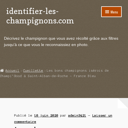
identifier-les-
Aller
Aller
Menu
à
au
champignons.com
la
contenu
navigation
Ouvrir
Espèces de champignons
le
Décrivez le champignon que vous avez récolté grâce aux filtres
menu
Ouvrir
Actualités
jusqu'à ce que vous le reconnaissiez en photo.
enfant
le
menu
Ouvrir
Poussées en temps réel
enfant
le
menu
Ouvrir
Echanges et contacts
Accueil
Cueillette
Les bons champignons isérois de
enfant
le
Champi’Good à Saint-Alban-de-Roche – France Bleu
menu
Ouvrir
Mycologie
enfant
le
menu
enfant
Publié le
10 juin 2020
par
admin3421
—
Laisser un
commentaire