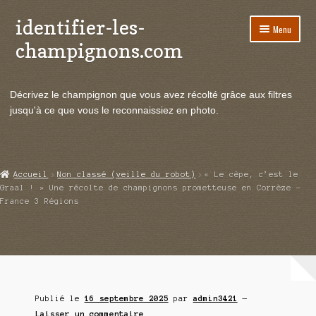
identifier-les-
Aller
Aller
Menu
à
au
champignons.com
la
contenu
navigation
Ouvrir
Espèces de champignons
le
Décrivez le champignon que vous avez récolté grâce aux filtres
menu
Ouvrir
Actualités
jusqu'à ce que vous le reconnaissiez en photo.
enfant
le
menu
Ouvrir
Poussées en temps réel
enfant
le
menu
Ouvrir
Echanges et contacts
Accueil
Non classé (veille du robot)
« Le cèpe, c’est le
enfant
le
Graal ! » Une récolte de champignons prometteuse en Corrèze –
menu
France 3 Régions
Ouvrir
Mycologie
enfant
le
menu
enfant
Publié le
16 septembre 2025
par
admin3421
—
Laisser un commentaire