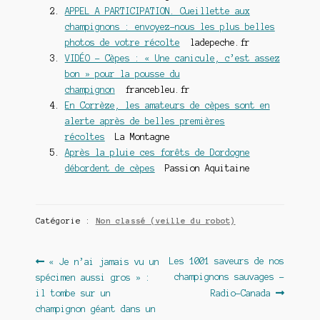
APPEL A PARTICIPATION. Cueillette aux
champignons : envoyez-nous les plus belles
photos de votre récolte
ladepeche.fr
VIDÉO – Cèpes : « Une canicule, c’est assez
bon » pour la pousse du
champignon
francebleu.fr
En Corrèze, les amateurs de cèpes sont en
alerte après de belles premières
récoltes
La Montagne
Après la pluie ces forêts de Dordogne
débordent de cèpes
Passion Aquitaine
Catégorie :
Non classé (veille du robot)
Navigation
Article
Article
Les 1001 saveurs de nos
« Je n’ai jamais vu un
précédent :
suivant :
champignons sauvages –
spécimen aussi gros » :
de
il tombe sur un
Radio-Canada
l’article
champignon géant dans un