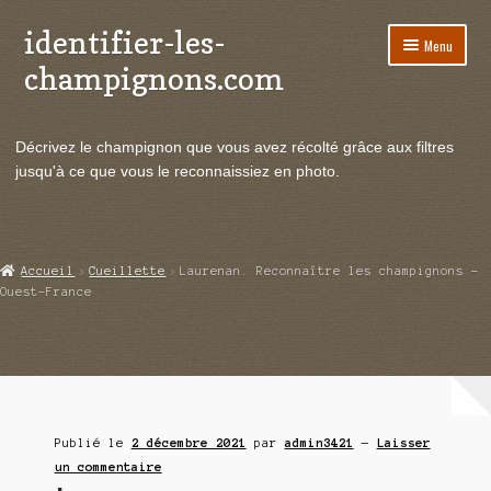
identifier-les-
Aller
Aller
Menu
à
au
champignons.com
la
contenu
navigation
Ouvrir
Espèces de champignons
le
Décrivez le champignon que vous avez récolté grâce aux filtres
menu
Ouvrir
Actualités
jusqu'à ce que vous le reconnaissiez en photo.
enfant
le
menu
Ouvrir
Poussées en temps réel
enfant
le
menu
Ouvrir
Echanges et contacts
Accueil
Cueillette
Laurenan. Reconnaître les champignons –
enfant
le
Ouest-France
menu
Ouvrir
Mycologie
enfant
le
menu
enfant
Publié le
2 décembre 2021
par
admin3421
—
Laisser
un commentaire