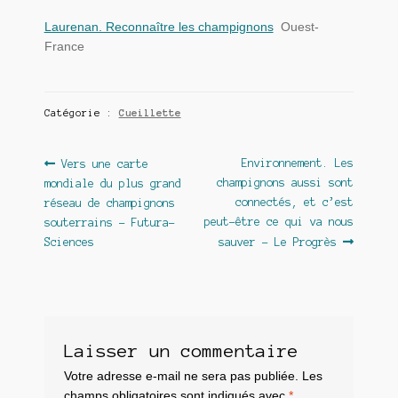
Laurenan. Reconnaître les champignons
Ouest-
France
Catégorie :
Cueillette
Navigation
Article
Article
Environnement. Les
Vers une carte
précédent :
suivant :
champignons aussi sont
mondiale du plus grand
de
connectés, et c’est
réseau de champignons
l’article
peut-être ce qui va nous
souterrains – Futura-
Sciences
sauver – Le Progrès
Laisser un commentaire
Votre adresse e-mail ne sera pas publiée.
Les
champs obligatoires sont indiqués avec
*