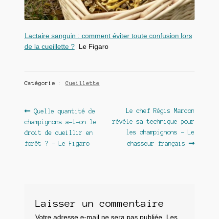
Lactaire sanguin : comment éviter toute confusion lors
de la cueillette ?
Le Figaro
Catégorie :
Cueillette
Navigation
Article
Article
Le chef Régis Marcon
Quelle quantité de
précédent :
suivant :
révèle sa technique pour
champignons a-t-on le
de
les champignons – Le
droit de cueillir en
l’article
forêt ? – Le Figaro
chasseur français
Laisser un commentaire
Votre adresse e-mail ne sera pas publiée.
Les