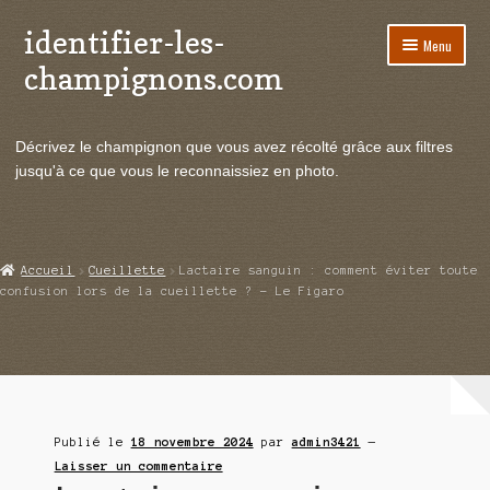
identifier-les-
Aller
Aller
Menu
à
au
champignons.com
la
contenu
navigation
Ouvrir
Espèces de champignons
le
Décrivez le champignon que vous avez récolté grâce aux filtres
menu
Ouvrir
Actualités
jusqu'à ce que vous le reconnaissiez en photo.
enfant
le
menu
Ouvrir
Poussées en temps réel
enfant
le
menu
Ouvrir
Echanges et contacts
Accueil
Cueillette
Lactaire sanguin : comment éviter toute
enfant
le
confusion lors de la cueillette ? – Le Figaro
menu
Ouvrir
Mycologie
enfant
le
menu
enfant
Publié le
18 novembre 2024
par
admin3421
—
Laisser un commentaire