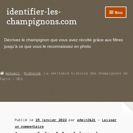
identifier-les-
Aller
Aller
Menu
à
au
champignons.com
la
contenu
navigation
Ouvrir
Espèces de champignons
le
Décrivez le champignon que vous avez récolté grâce aux filtres
menu
Ouvrir
Actualités
jusqu'à ce que vous le reconnaissiez en photo.
enfant
le
menu
Ouvrir
Poussées en temps réel
enfant
le
menu
Ouvrir
Echanges et contacts
Accueil
Histoire
La véritable histoire des champignons de
enfant
le
Paris – GEO
menu
Ouvrir
Mycologie
enfant
le
menu
enfant
Publié le
25 janvier 2022
par
admin3421
—
Laisser
un commentaire