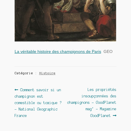
La véritable histoire des champignons de Paris
GEO
Catégorie :
Histoire
Navigation
Article
Article
Les propriétés
Comment savoir si un
précédent :
suivant :
insoupçonnées des
champignon est
de
champignons – GoodPlanet
comestible ou toxique ?
l’article
mag’ – Magazine
– National Geographic
France
GoodPlanet