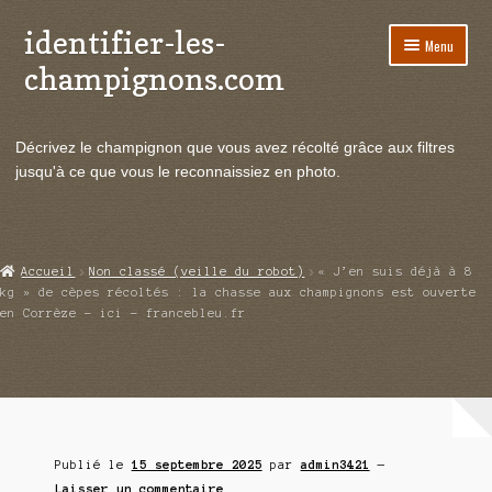
identifier-les-
Aller
Aller
Menu
à
au
champignons.com
la
contenu
navigation
Ouvrir
Espèces de champignons
le
Décrivez le champignon que vous avez récolté grâce aux filtres
menu
Ouvrir
Actualités
jusqu'à ce que vous le reconnaissiez en photo.
enfant
le
menu
Ouvrir
Poussées en temps réel
enfant
le
menu
Ouvrir
Echanges et contacts
Accueil
Non classé (veille du robot)
« J’en suis déjà à 8
enfant
le
kg » de cèpes récoltés : la chasse aux champignons est ouverte
menu
en Corrèze – ici – francebleu.fr
Ouvrir
Mycologie
enfant
le
menu
enfant
Publié le
15 septembre 2025
par
admin3421
—
Laisser un commentaire