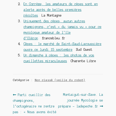
En Corrèze, les amateurs de cèpes sont en
alerte après de belles premières
récoltes
La Montagne
Uniquement des cèpes, aucun autres
champignons, c’est « du jamais vu » pour ce
mycologue amateur de l’île
d’Oléron
francebleu.fr
Cèpes : le marché de Saint-Saud-Lacoussière
ouvre ce lundi 15 septembre
Sud Ouest
Un dimanche à cèpes : les photos de vos
cueillettes miraculeuses
Charente Libre
Catégorie :
Non classé (veille du robot)
Navigation
Article
Article
Montaigut-sur-Save. La
Parti cueillir des
précédent :
suivant :
journée Mycologie se
champignons,
de
l’octogénaire ne rentre
prépare – ladepeche.fr
l’article
pas : « Nous avons évité