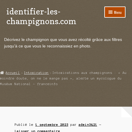
identifier-les-
Aller
Aller
Menu
à
au
champignons.com
la
contenu
navigation
Ouvrir
Espèces de champignons
le
Décrivez le champignon que vous avez récolté grâce aux filtres
menu
Ouvrir
Actualités
jusqu'à ce que vous le reconnaissiez en photo.
enfant
le
menu
Ouvrir
Poussées en temps réel
enfant
le
menu
Ouvrir
Echanges et contacts
Accueil
Intoxication
Intoxications aux champignons : « Au
enfant
le
moindre doute, on ne le mange pas », alerte un mycologue du
menu
Muséum National – franceinfo
Ouvrir
Mycologie
enfant
le
menu
enfant
Publié le
1 septembre 2023
par
admin3421
—
Laisser un commentaire