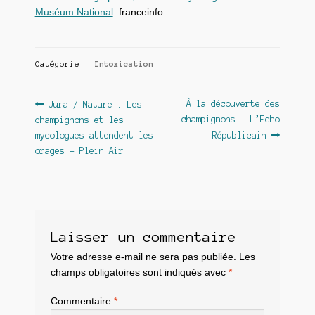
Muséum National
franceinfo
Catégorie :
Intoxication
Navigation
Article
Article
À la découverte des
Jura / Nature : Les
précédent :
suivant :
champignons – L’Echo
champignons et les
de
mycologues attendent les
Républicain
l’article
orages – Plein Air
Laisser un commentaire
Votre adresse e-mail ne sera pas publiée.
Les
champs obligatoires sont indiqués avec
*
Commentaire
*