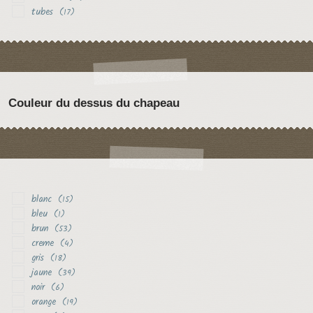
tubes
(17)
Couleur du dessus du chapeau
blanc
(15)
bleu
(1)
brun
(53)
creme
(4)
gris
(18)
jaune
(39)
noir
(6)
orange
(19)