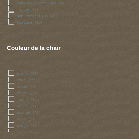
mauvais comestible
(8)
mortel
(7)
non comestible
(27)
toxique
(16)
Couleur de la chair
blanc
(58)
brun
(12)
creme
(9)
grise
(7)
jaune
(31)
noire
(1)
orange
(2)
rose
(1)
rouge
(8)
vert
(4)
violet
(1)