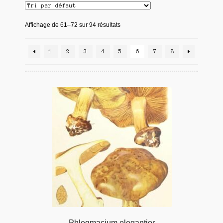
Affichage de 61–72 sur 94 résultats
1
2
3
4
5
6
7
8
Phlegmacium elegantior