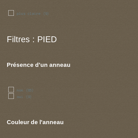
reflechie
(3)
reguliere
(5)
plus claire
(9)
relevee
(3)
repliee
(4)
retournee
(3)
Filtres : PIED
revolutee
(3)
sillonnee
(6)
striee
(12)
Présence d'un anneau
non
(85)
oui
(9)
Couleur de l'anneau