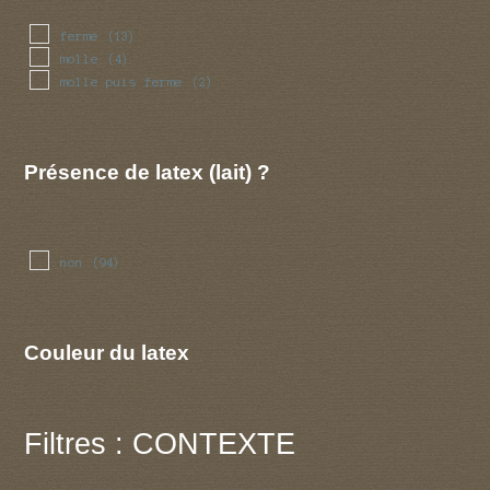
ferme
(13)
molle
(4)
molle puis ferme
(2)
Présence de latex (lait) ?
non
(94)
Couleur du latex
Filtres : CONTEXTE