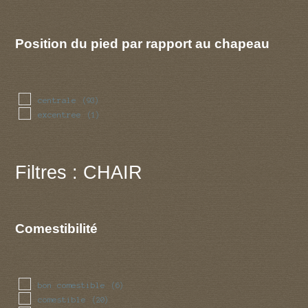
Position du pied par rapport au chapeau
centrale
(93)
excentree
(1)
Filtres : CHAIR
Comestibilité
bon comestible
(6)
comestible
(20)