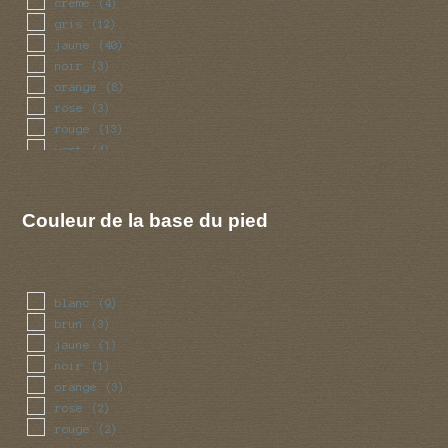
creme
(4)
gris
(12)
jaune
(40)
noir
(3)
orange
(8)
rose
(3)
rouge
(13)
vert
(4)
violet
(2)
Couleur de la base du pied
blanc
(9)
brun
(3)
jaune
(1)
noir
(1)
orange
(3)
rose
(2)
rouge
(2)