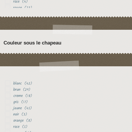
rose
(4)
rouge
(23)
vert
(5)
violet
(9)
Couleur sous le chapeau
blanc
(42)
brun
(29)
creme
(18)
gris
(17)
jaune
(45)
noir
(3)
orange
(8)
rose
(5)