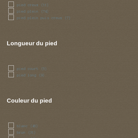
pied creux
(11)
pied plein
(74)
pied plein puis creux
(7)
Longueur du pied
pied court
(5)
pied long
(9)
Couleur du pied
blanc
(45)
brun
(31)