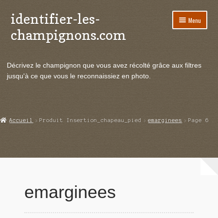
identifier-les-
Aller
Aller
Menu
à
au
champignons.com
la
contenu
navigation
Ouvrir
Espèces de champignons
le
Décrivez le champignon que vous avez récolté grâce aux filtres
menu
Ouvrir
Actualités
jusqu'à ce que vous le reconnaissiez en photo.
enfant
le
menu
Ouvrir
Poussées en temps réel
enfant
le
menu
Ouvrir
Echanges et contacts
Accueil
Produit Insertion_chapeau_pied
emarginees
Page 6
enfant
le
menu
Ouvrir
Mycologie
enfant
le
menu
enfant
emarginees