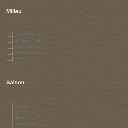
Milieu
coniferes
(60)
feuillus
(61)
pelouses
(9)
prairies
(16)
pres
(16)
Saison
janvier
(15)
fevrier
(15)
mars
(15)
avril
(17)