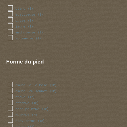
blanc
(1)
ecailleuse
(1)
grise
(1)
jaune
(1)
mechuleuse
(1)
squameuse
(1)
Forme du pied
aminci a la base
(18)
aminci au sommet
(18)
arque
(17)
attenue
(18)
base pointue
(18)
bulbeux
(6)
claviforme
(18)
coude
(17)