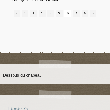
Affichage de 61–72 sur 94 résultats
1
2
3
4
5
6
7
8
Dessous du chapeau
lamelles
(77)