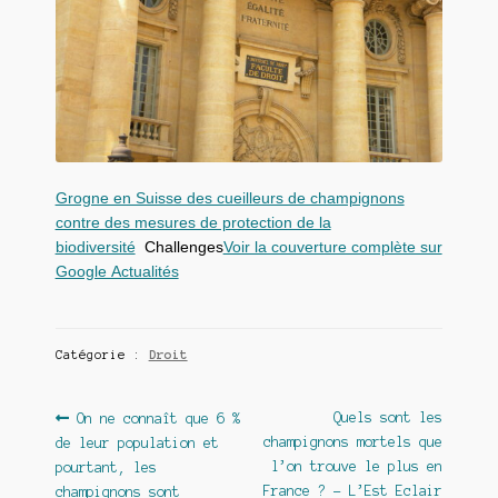
Grogne en Suisse des cueilleurs de champignons
contre des mesures de protection de la
biodiversité
Challenges
Voir la couverture complète sur
Google Actualités
Catégorie :
Droit
Navigation
Article
Article
Quels sont les
On ne connaît que 6 %
précédent :
suivant :
champignons mortels que
de leur population et
de
l’on trouve le plus en
pourtant, les
l’article
France ? – L’Est Eclair
champignons sont