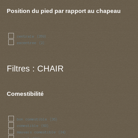
Position du pied par rapport au chapeau
centrale
(359)
excentree
(2)
Filtres : CHAIR
Comestibilité
bon comestible
(36)
comestible
(63)
mauvais comestible
(34)