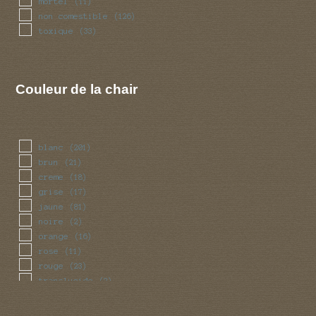
mortel
(11)
non comestible
(126)
toxique
(33)
Couleur de la chair
blanc
(201)
brun
(21)
creme
(18)
grise
(17)
jaune
(81)
noire
(2)
orange
(16)
rose
(11)
rouge
(23)
translucide
(2)
vert
(4)
violet
(4)