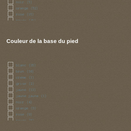
noir
(5)
orange
(52)
rose
(15)
rouge
(41)
vert
(7)
violet
(8)
Couleur de la base du pied
blanc
(35)
brun
(10)
creme
(1)
grise
(2)
jaune
(13)
jaune jaune
(1)
noir
(4)
orange
(5)
rose
(9)
rouge
(5)
violet
(1)