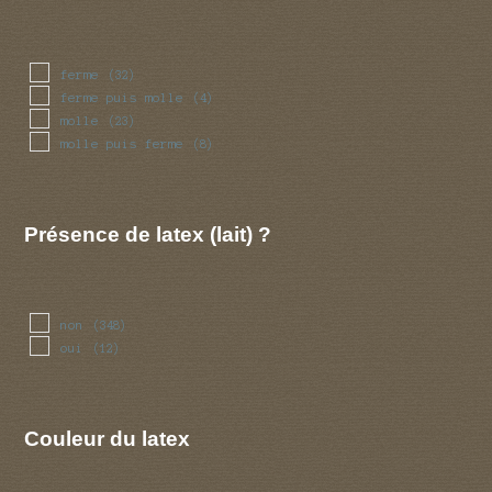
terebenthine
(2)
terre
(5)
ferme
(32)
ferme puis molle
(4)
molle
(23)
molle puis ferme
(8)
Présence de latex (lait) ?
non
(348)
oui
(12)
Couleur du latex