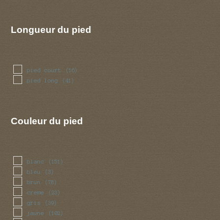
Longueur du pied
pied court
(16)
pied long
(41)
Couleur du pied
blanc
(151)
bleu
(3)
brun
(78)
creme
(23)
gris
(39)
jaune
(102)