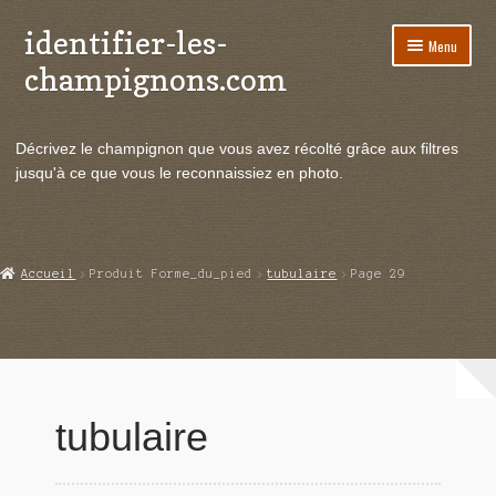
identifier-les-
Aller
Aller
Menu
à
au
champignons.com
la
contenu
navigation
Ouvrir
Espèces de champignons
le
Décrivez le champignon que vous avez récolté grâce aux filtres
menu
Ouvrir
Actualités
jusqu'à ce que vous le reconnaissiez en photo.
enfant
le
menu
Ouvrir
Poussées en temps réel
enfant
le
menu
Ouvrir
Echanges et contacts
Accueil
Produit Forme_du_pied
tubulaire
Page 29
enfant
le
menu
Ouvrir
Mycologie
enfant
le
menu
enfant
tubulaire