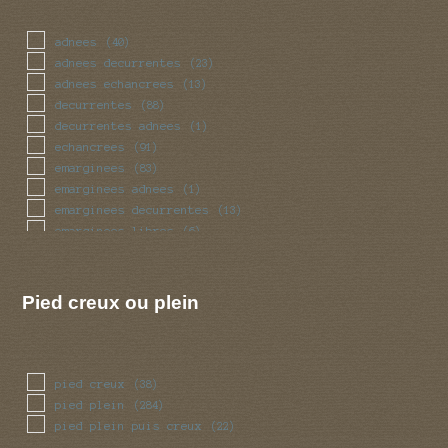
mince
(66)
obese
(18)
adnees
(40)
renfle
(90)
adnees decurrentes
(23)
sinueux
(31)
adnees echancrees
(13)
torsade
(31)
decurrentes
(88)
trapu
(18)
decurrentes adnees
(1)
tubulaire
(360)
echancrees
(91)
ventru
(18)
emarginees
(83)
volve
(31)
emarginees adnees
(1)
emarginees decurrentes
(13)
emarginees libres
(6)
libres
(49)
Pied creux ou plein
pied creux
(38)
pied plein
(284)
pied plein puis creux
(22)