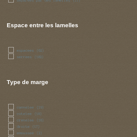
separees par des lamelles
(11)
Espace entre les lamelles
espacees
(62)
serrees
(102)
Type de marge
cannelee
(19)
cotelee
(18)
crenelee
(18)
droite
(17)
emoussee
(2)