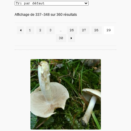
Affichage de 337–348 sur 360 résultats
1
2
3
…
26
27
28
29
30