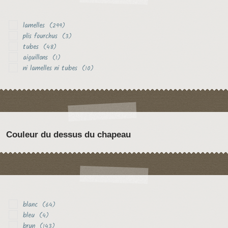
lamelles
(299)
plis fourchus
(3)
tubes
(48)
aiguillons
(1)
ni lamelles ni tubes
(10)
Couleur du dessus du chapeau
blanc
(64)
bleu
(4)
brun
(143)