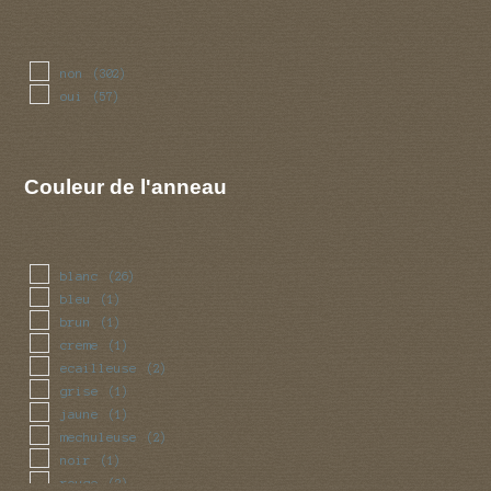
non
(302)
oui
(57)
Couleur de l'anneau
blanc
(26)
bleu
(1)
brun
(1)
creme
(1)
ecailleuse
(2)
grise
(1)
jaune
(1)
mechuleuse
(2)
noir
(1)
rouge
(2)