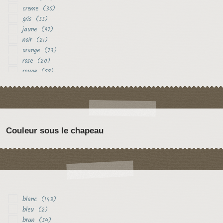
creme
(35)
gris
(55)
jaune
(97)
noir
(21)
orange
(73)
rose
(20)
rouge
(58)
vert
(16)
violet
(21)
Couleur sous le chapeau
blanc
(143)
bleu
(2)
brun
(54)