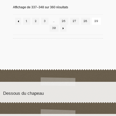
Affichage de 337–348 sur 360 résultats
1
2
3
…
26
27
28
29
30
Dessous du chapeau