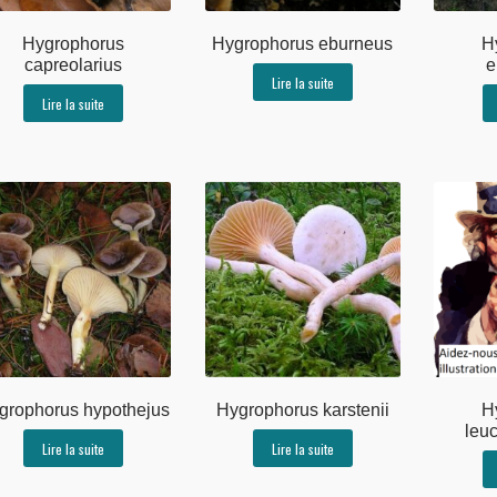
Hygrophorus
Hygrophorus eburneus
H
capreolarius
e
Lire la suite
Lire la suite
grophorus hypothejus
Hygrophorus karstenii
H
leuc
Lire la suite
Lire la suite