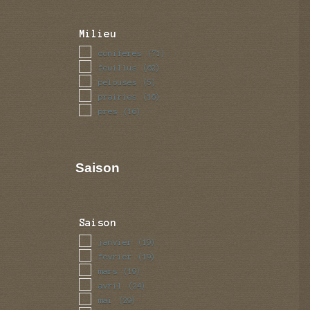
Milieu
coniferes
(71)
feuillus
(62)
pelouses
(5)
prairies
(16)
pres
(16)
Saison
Saison
janvier
(19)
fevrier
(19)
mars
(19)
avril
(24)
mai
(29)