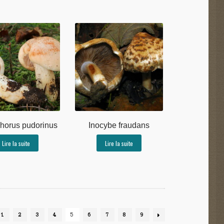
horus pudorinus
Inocybe fraudans
Lire la suite
Lire la suite
1
2
3
4
5
6
7
8
9