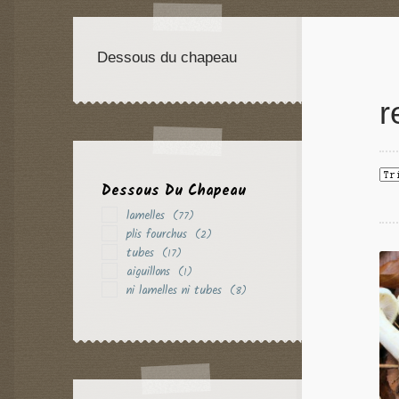
Dessous du chapeau
r
Dessous Du Chapeau
lamelles
(77)
plis fourchus
(2)
tubes
(17)
aiguillons
(1)
ni lamelles ni tubes
(8)