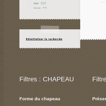
rose
(15)
rouge
(7)
vert
(6)
violet
(3)
Réinitialiser la recherche
Filtres : CHAPEAU
Filt
Forme du chapeau
Prése