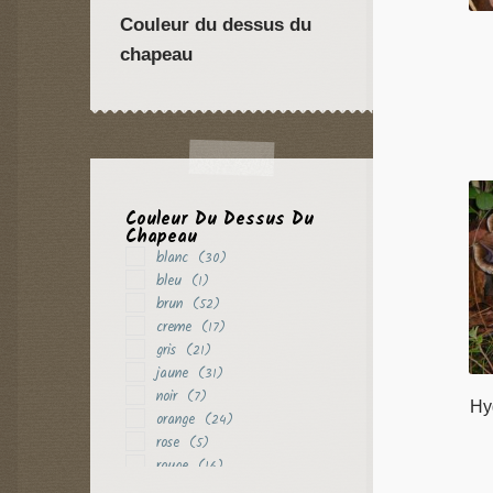
Couleur du dessus du
chapeau
Couleur Du Dessus Du
Chapeau
blanc
(30)
bleu
(1)
brun
(52)
creme
(17)
gris
(21)
jaune
(31)
noir
(7)
Hy
orange
(24)
rose
(5)
rouge
(16)
vert
(8)