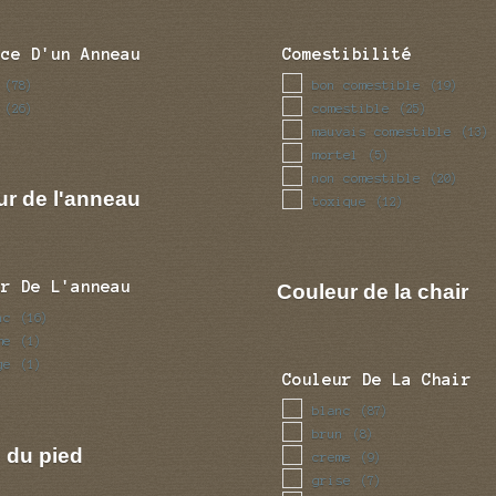
nce D'un Anneau
Comestibilité
bon comestible
(78)
(19)
comestible
(26)
(25)
mauvais comestible
(13)
mortel
(5)
non comestible
(20)
ur de l'anneau
toxique
(12)
ur De L'anneau
Couleur de la chair
nc
(16)
me
(1)
ge
(1)
Couleur De La Chair
blanc
(87)
brun
(8)
 du pied
creme
(9)
grise
(7)