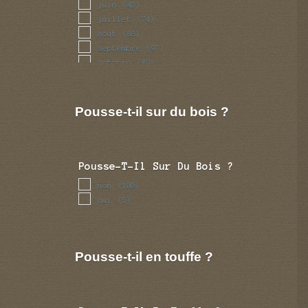
juin
(43)
juillet
(74)
aout
(88)
septembre
(97)
octobre
(89)
novembre
(47)
decembre
(21)
Pousse-t-il sur du bois ?
Pousse-T-Il Sur Du Bois ?
non
(100)
oui
(5)
Pousse-t-il en touffe ?