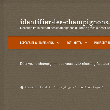
identifier-les-champignons
Aller
Aller
à
au
Reconnaître la plupart des champignons d'Europe grâce à des filtre
la
contenu
navigation
ESPÈCES DE CHAMPIGNONS
ACTUALITÉS
POUSSÉES E
Décrivez le champignon que vous avez récolté grâce aux f
Accueil
Produit Forme_du_pied
renfle
Page 5