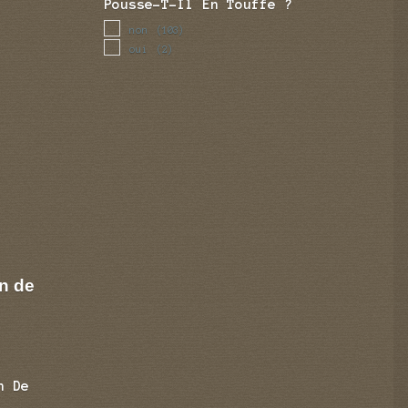
Pousse-T-Il En Touffe ?
non
(103)
oui
(2)
n de
n De