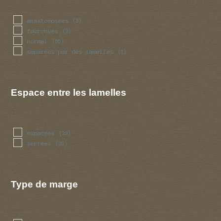
anastomosees
(5)
fourchues
(2)
normal
(55)
separees par des lamelles
(1)
Espace entre les lamelles
espacees
(23)
serrees
(35)
Type de marge