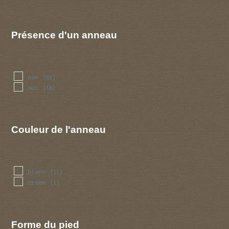
(9)
striee
(17)
toisonnee
(1)
Présence d'un anneau
non
(61)
oui
(18)
Couleur de l'anneau
blanc
(11)
creme
(1)
Forme du pied