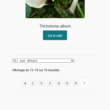
Tricholoma album
Lire la suite
Affichage de 73–79 sur 79 résultats
1
2
3
4
5
6
7