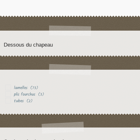
Dessous du chapeau
lamelles
(73)
plis fourchus
(3)
tubes
(2)