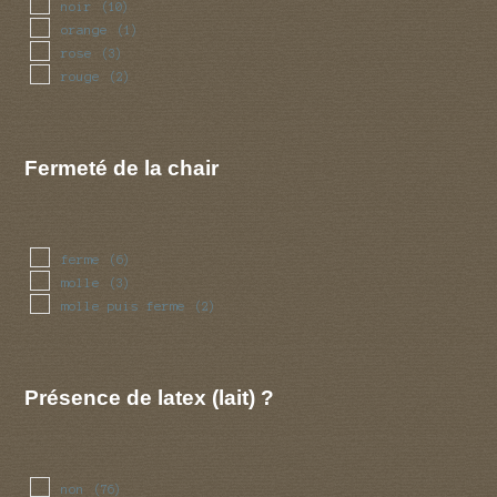
noir
(10)
orange
(1)
rose
(3)
rouge
(2)
Fermeté de la chair
ferme
(6)
molle
(3)
molle puis ferme
(2)
Présence de latex (lait) ?
non
(76)