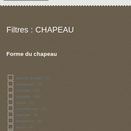
Filtres : CHAPEAU
Forme du chapeau
autres formes
(1)
campanule
(9)
conique
(10)
convexe
(34)
coupe
(1)
cylindrique
(3)
deprime
(9)
entonnoir
(5)
etale
(5)