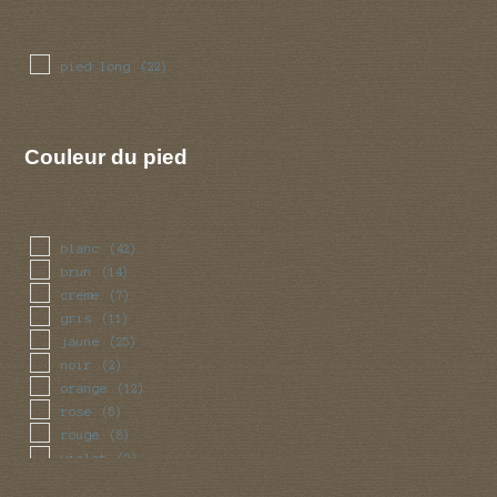
pied long
(22)
Couleur du pied
blanc
(42)
brun
(14)
creme
(7)
gris
(11)
jaune
(25)
noir
(2)
orange
(12)
rose
(5)
rouge
(8)
violet
(2)