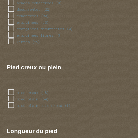
torsade
(13)
adnees echancrees
(3)
tubulaire
(66)
decurrentes
(22)
volve
(7)
echancrees
(20)
emarginees
(16)
emarginees decurrentes
(4)
emarginees libres
(3)
libres
(19)
Pied creux ou plein
pied creux
(18)
pied plein
(54)
pied plein puis creux
(1)
Longueur du pied