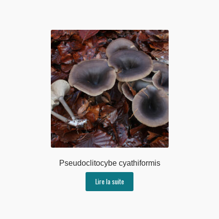
Pseudoclitocybe cyathiformis
Lire la suite