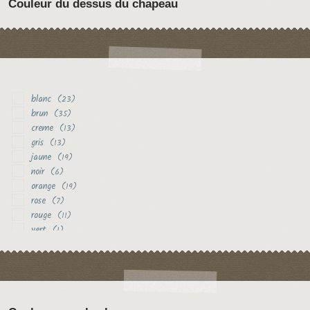
Couleur du dessus du chapeau
blanc
(23)
brun
(35)
creme
(13)
gris
(13)
jaune
(19)
noir
(6)
orange
(19)
rose
(7)
rouge
(11)
vert
(1)
violet
(2)