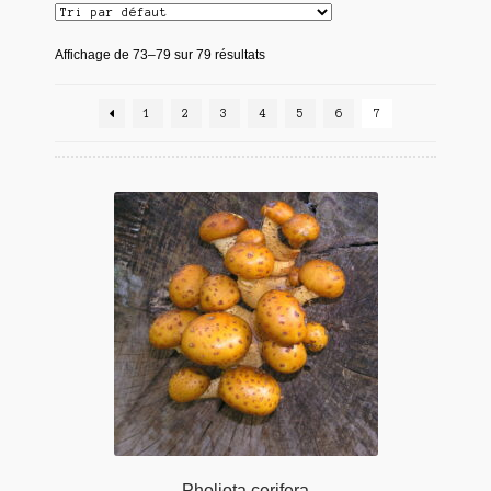
Affichage de 73–79 sur 79 résultats
1
2
3
4
5
6
7
Pholiota cerifera