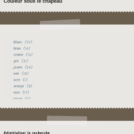
Couleur sous le chapeau
blanc
(37)
brun
(16)
creme
(14)
gris
(21)
jaune
(24)
noir
(10)
ocre
(1)
orange
(8)
rose
(17)
rouge
(4)
rouille
(1)
vert
(1)
violet
(5)
Réinitialiser la recherche