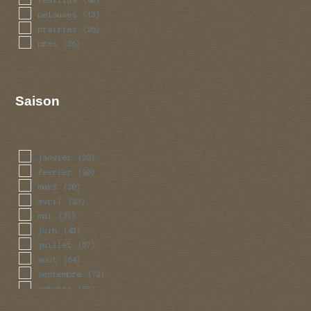
pelouses
(13)
prairies
(26)
pres
(26)
Saison
janvier
(20)
fevrier
(20)
mars
(20)
avril
(23)
mai
(31)
juin
(43)
juillet
(57)
aout
(64)
septembre
(72)
octobre
(76)
novembre
(48)