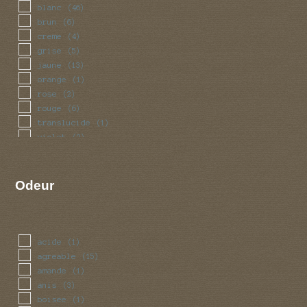
blanc
(46)
brun
(6)
creme
(4)
grise
(5)
jaune
(13)
orange
(1)
rose
(2)
rouge
(6)
translucide
(1)
violet
(2)
Odeur
acide
(1)
agreable
(15)
amande
(1)
anis
(3)
boisee
(1)