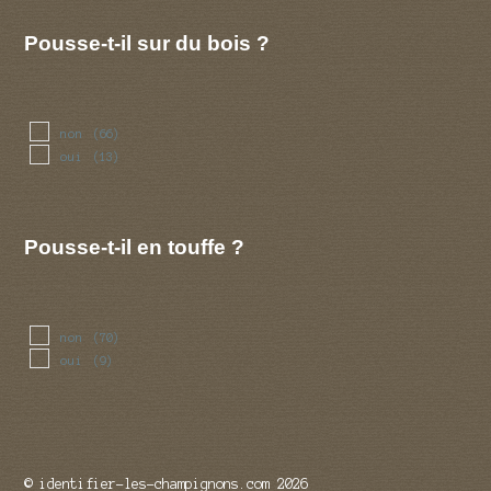
decembre
(23)
Pousse-t-il sur du bois ?
non
(66)
oui
(13)
Pousse-t-il en touffe ?
non
(70)
oui
(9)
© identifier-les-champignons.com 2026