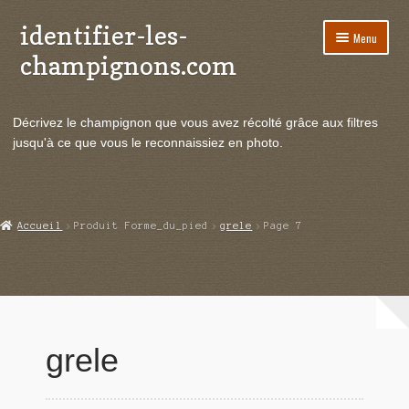
identifier-les-
Aller
Aller
Menu
à
au
champignons.com
la
contenu
navigation
Ouvrir
Espèces de champignons
le
Décrivez le champignon que vous avez récolté grâce aux filtres
menu
Ouvrir
Actualités
jusqu'à ce que vous le reconnaissiez en photo.
enfant
le
menu
Ouvrir
Poussées en temps réel
enfant
le
menu
Ouvrir
Echanges et contacts
Accueil
Produit Forme_du_pied
grele
Page 7
enfant
le
menu
Ouvrir
Mycologie
enfant
le
menu
enfant
grele