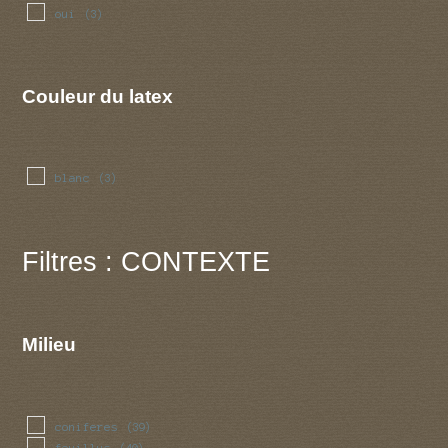
oui
(3)
Couleur du latex
blanc
(3)
Filtres : CONTEXTE
Milieu
coniferes
(39)
feuillus
(40)