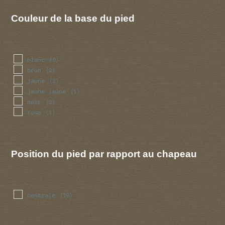
Couleur de la base du pied
blanc
(6)
brun
(2)
jaune
(2)
jaune jaune
(1)
noir
(2)
rose
(1)
Position du pied par rapport au chapeau
centrale
(79)