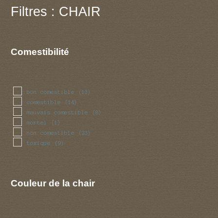
Filtres : CHAIR
Comestibilité
bon comestible
(13)
comestible
(14)
mauvais comestible
(8)
mortel
(1)
non comestible
(23)
toxique
(9)
Couleur de la chair